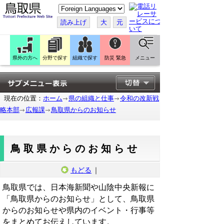
こ
の
ペ
読み上げ
大
元
ー
ジ
を
翻
訳
県外の方へ
分野で探す
組織で探す
防災 緊急
メニュー
す
る
現在の位置：
ホーム
県の組織と仕事
令和の改新戦
略本部
広報課
鳥取県からのお知らせ
鳥取県からのお知らせ
もどる
｜
鳥取県では、日本海新聞や山陰中央新報に
「鳥取県からのお知らせ」として、鳥取県
からのお知らせや県内のイベント・行事等
をまとめてお伝えしています。