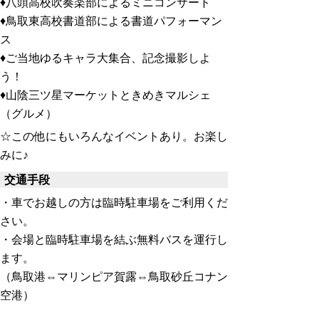
♦八頭高校吹奏楽部によるミニコンサート
♦鳥取東高校書道部による書道パフォーマン
ス
♦ご当地ゆるキャラ大集合、記念撮影しよ
う！
♦山陰三ツ星マーケットときめきマルシェ
（グルメ）
☆この他にもいろんなイベントあり。お楽し
みに♪
交通手段
・車でお越しの方は臨時駐車場をご利用くだ
さい。
・会場と臨時駐車場を結ぶ無料バスを運行し
ます。
（鳥取港⇔マリンピア賀露⇔鳥取砂丘コナン
空港）