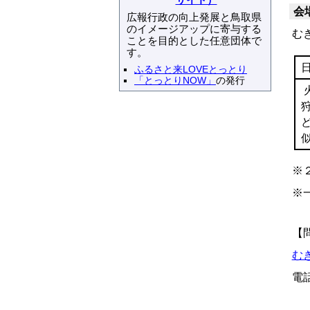
サイト）
会
広報行政の向上発展と鳥取県
のイメージアップに寄与する
む
ことを目的とした任意団体で
す。
ふるさと来LOVEとっとり
「とっとりNOW」
の発行
※
※
【
む
電話