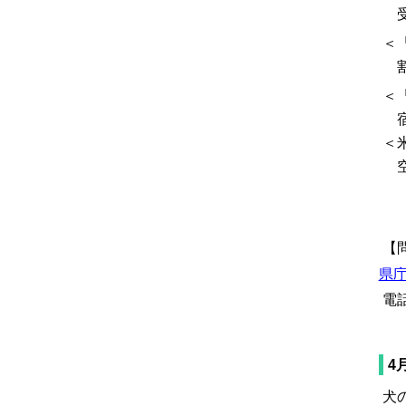
受
＜
割
＜
宿
＜
空
（
【
県
電話
4
犬