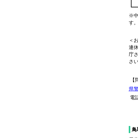
※
す
＜
連休
庁
さ
【
県
電話
鳥