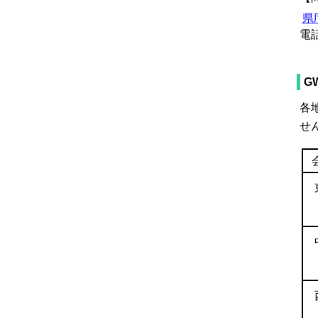
県
電話：
G
各
せ