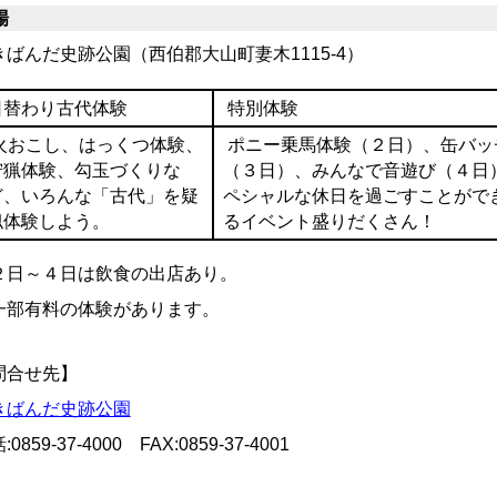
場
きばんだ史跡公園（西伯郡大山町妻木1115-4）
日替わり古代体験
特別体験
火おこし、はっくつ体験、
ポニー乗馬体験（２日）、缶バッ
狩猟体験、勾玉づくりな
（３日）、みんなで音遊び（４日
ど、いろんな「古代」を疑
ペシャルな休日を過ごすことがで
似体験しよう。
るイベント盛りだくさん！
２日～４日は飲食の出店あり。
一部有料の体験があります。
問合せ先】
きばんだ史跡公園
:0859-37-4000 FAX:0859-37-4001