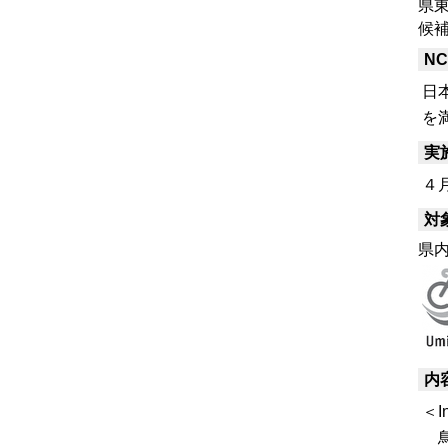
県
候
N
日
を
実
４
対
県
内
＜I
鳥