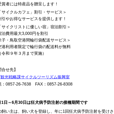
賞者には特産品を贈呈します！
「サイクルカフェ」割引・サービス＞
引やお得なサービスを提供します！
「サイクリストに優しい宿」宿泊割引＞
泊費用最大3,000円を割引
米子・鳥取空港間輪行袋配送サービス＞
港利用者限定で輪行袋の配送料が無料
令和９年３月まで実施）
問合せ先】
庁観光戦略課サイクルツーリズム振興室
：0857-26-7638 FAX：0857-26-8308
月1日～6月30日は狂犬病予防注射の接種期間です
の飼い主は、飼い犬を登録し、年に1回狂犬病予防注射を受け