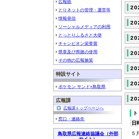
広報紙
2
とりネットの管理・運営等
情報発信
2
ソーシャルメディアの利用
とっとりふるさと大使
2
チャンピオン栄誉賞
県章及び県旗の使用
2
その他の広報施策
2
特設サイト
2
ポケモン サンド×鳥取県
2
広報課
広報課トップページへ
ト
窓口・連絡先
日
５
鳥取県広報連絡協議会（外部