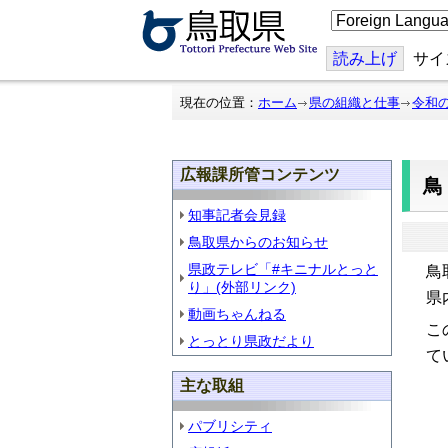
こ
の
ペ
ー
読み上げ
サイ
ジ
を
翻
現在の位置：
ホーム
県の組織と仕事
令和
訳
す
る
広報課所管コンテンツ
知事記者会見録
鳥取県からのお知らせ
県政テレビ「#キニナルとっと
鳥
り」(外部リンク)
県
動画ちゃんねる
こ
とっとり県政だより
て
主な取組
パブリシティ