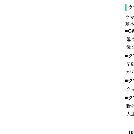
ク
ク
基
■
母
母
■
早
が
■
ク
■
野
人
【