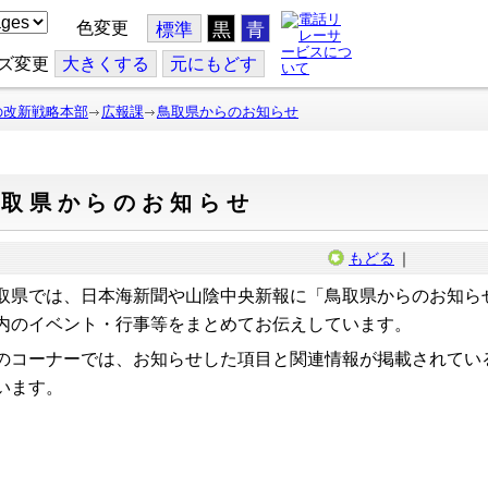
色変更
標準
黒
青
ズ変更
大
きくする
元
にもどす
の改新戦略本部
広報課
鳥取県からのお知らせ
鳥取県からのお知らせ
もどる
｜
取県では、日本海新聞や山陰中央新報に「鳥取県からのお知ら
内のイベント・行事等をまとめてお伝えしています。
のコーナーでは、お知らせした項目と関連情報が掲載されてい
います。