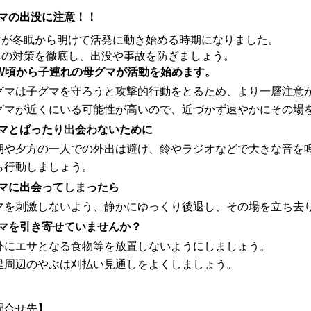
マの出没に注意！！
マが冬眠から明けて活発に動き始める時期になりました。
本の対策を徹底し、出没や事故を防ぎましょう。
GW頃から子連れの母グマが活動を始めます。
グマは子グマを守ろうと攻撃的行動をとるため、より一層注意
グマが近くにいる可能性が高いので、近づかず速やかにその場
クマとばったり出会わないために
朝や夕方の一人での外出は避け、鈴やラジオなどで大きな音を
ら行動しましょう。
クマに出会ってしまったら
マを刺激しないよう、静かにゆっくり後退し、その場を立ち去
クマを引き寄せていませんか？
外にエサとなる食物等を放置しないようにしましょう。
里周辺のやぶは刈払い見通しをよくしましょう。
問合せ先】