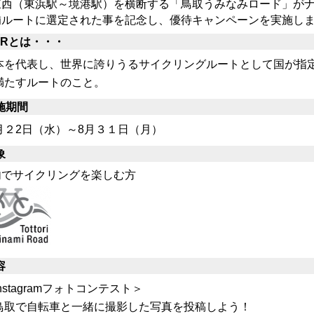
東西（東浜駅～境港駅）を横断する「鳥取うみなみロード」がナ
補ルートに選定された事を記念し、優待キャンペーンを実施し
CRとは・・・
本を代表し、世界に誇りうるサイクリングルートとして国が指
満たすルートのこと。
施期間
月２2日（水）～8月３１日（月）
象
内でサイクリングを楽しむ方
容
nstagramフォトコンテスト＞
取で自転車と一緒に撮影した写真を投稿しよう！