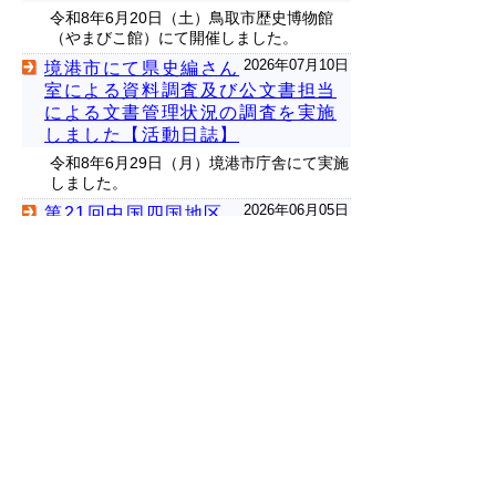
令和8年6月20日（土）鳥取市歴史博物館
（やまびこ館）にて開催しました。
2026年07月10日
境港市にて県史編さん
室による資料調査及び公文書担当
による文書管理状況の調査を実施
しました【活動日誌】
令和8年6月29日（月）境港市庁舎にて実施
しました。
2026年06月05日
第21回中国四国地区
アーカイブズウィーク
鳥取県立公文書館では、記録資料（アーカ
イブズ）の重要性とその保存利用について
PRする「第21回中国・四国地区アーカイ
ブズウィーク」の一環として、館ホームペ
ージで公開中の「新鳥取県史を活用したデ
ジタル郷土学習教材」の紹介冊子を館内に
配架し（令和8年6月3日（水）～6月19日
（金））、紹介しています。
2026年06月01日
令和8年度第1回新鳥
取県史編さん会議を開催しました
【活動日誌】