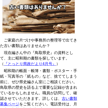
ご家庭の片づけや事務所の整理等で出てき
た古い書類はありませんか？
現在編さん中の『鳥取県史』の資料とし
て、主に昭和期の書類を探しています。
（
『とっとり県政だより4月号』
）
昭和期の帳面・帳簿・書類・ポスター・手
紙・写真等の「紙もの」など、捨ててしまう
前に、ぜひ県史編さん室にご相談ください。
鳥取県の歴史を語る上で重要な記録が含まれ
ているかもしれません。職員が訪問して、確
認させていただきます。詳しくは、
古い書類
募集ページ
をご覧ください。電話受付は、月