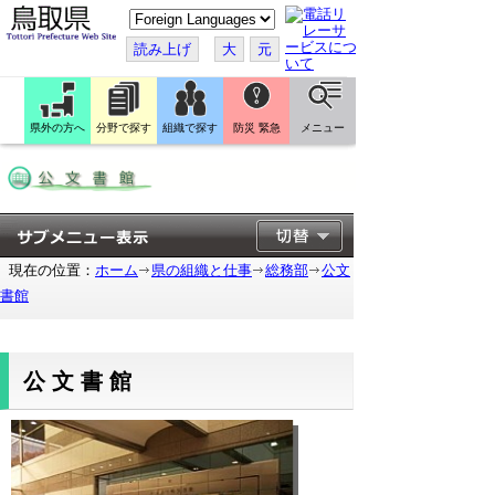
こ
の
ペ
読み上げ
大
元
ー
ジ
を
翻
訳
県外の方へ
分野で探す
組織で探す
防災 緊急
メニュー
す
る
現在の位置：
ホーム
県の組織と仕事
総務部
公文
書館
公文書館