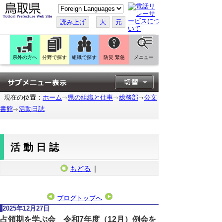
こ
の
ペ
読み上げ
大
元
ー
ジ
を
翻
訳
県外の方へ
分野で探す
組織で探す
防災 緊急
メニュー
す
る
現在の位置：
ホーム
県の組織と仕事
総務部
公文
書館
活動日誌
活動日誌
もどる
｜
ブログトップへ
2025年12月27日
占領期を学ぶ会 令和7年度（12月）例会を