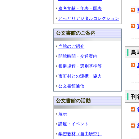
参考文献・年表・図表
とっとりデジタルコレクション
公文書館のご案内
当館のご紹介
鳥
開館時間・交通案内
根拠規程・選別基準等
市町村との連携・協力
公文書館通信
刊
公文書館の活動
展示
講座・イベント
学習教材（自由研究）