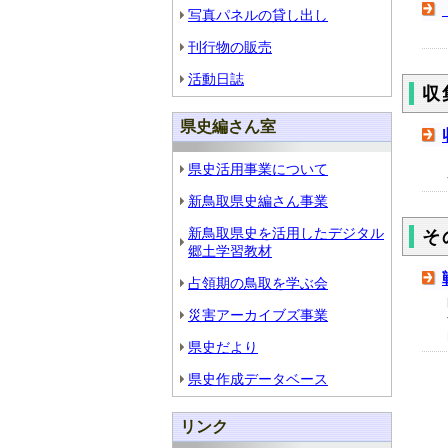
写真パネルの貸し出し
刊行物の販売
活動日誌
収
県史編さん室
県史活用事業について
新鳥取県史編さん事業
新鳥取県史を活用したデジタル
そ
郷土学習教材
占領期の鳥取を学ぶ会
災害アーカイブズ事業
県史だより
県史作成データベース
リンク