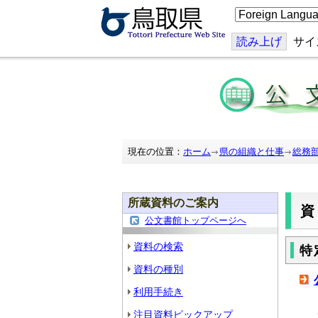
こ
の
ペ
ー
読み上げ
サイ
ジ
を
翻
訳
す
る
現在の位置：
ホーム
県の組織と仕事
総務
所蔵資料のご案内
公文書館トップページへ
資料の検索
特
資料の種別
利用手続き
注目資料ピックアップ