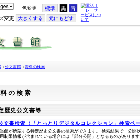
色変更
標準
黒
青
ズ変更
大
きくする
元
にもどす
部
公文書館
資料の検索
資料の検索
定歴史公文書等
公文書検索（「とっとりデジタルコレクション」検索ペ
当館が所蔵する特定歴史公文書の検索ができます。 検索結果で「公開
用制限情報が含まれている場合には「部分公開」となるものがあります