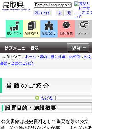
こ
の
ペ
読み上げ
大
元
ー
ジ
を
翻
訳
県外の方へ
分野で探す
組織で探す
防災 緊急
メニュー
す
る
現在の位置：
ホーム
県の組織と仕事
総務部
公文
書館
当館のご紹介
当館のご紹介
もどる
｜
設置目的・施設概要
公文書館は歴史資料として重要な県の公文
書、その他の記録などを保存し、またその調