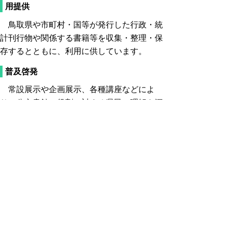
用提供
鳥取県や市町村・国等が発行した行政・統
計刊行物や関係する書籍等を収集・整理・保
存するとともに、利用に供しています。
普及啓発
常設展示や企画展示、各種講座などによ
り、公文書館の役割に対する県民の理解を深
め、利用しやすくしています。
市町村への協力
市町村公文書等の適切な保存に向けた協力
を行うとともに、「県市町村歴史公文書等保
存活用共同会議」を開催して市町村職員への
支援に努めます。
ふるさと鳥取歴史情報活用推進事業