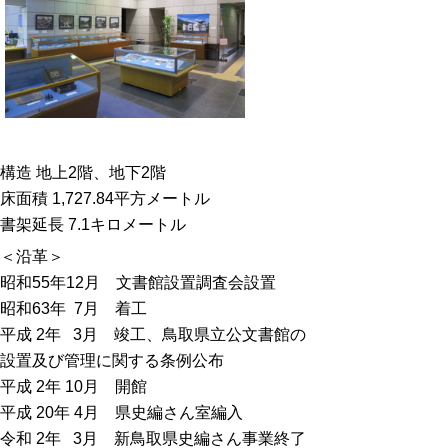
構造 地上2階、地下2階
床面積 1,727.84平方メートル
書架延長 7.1キロメートル
＜沿革＞
昭和55年12月 文書館設置調査会設置
昭和63年 7月 着工
平成 2年 3月 竣工、鳥取県立公文書館の
設置及び管理に関する条例公布
平成 2年 10月 開館
平成 20年 4月 県史編さん室編入
令和 2年 3月 新鳥取県史編さん事業終了