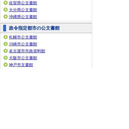
佐賀県公文書館
大分県公文書館
沖縄県公文書館
政令指定都市の公文書館
札幌市公文書館
川崎市公文書館
名古屋市市政資料館
大阪市公文書館
神戸市文書館
広島市公文書館
北九州市立文書館
福岡市総合図書館
都道府県史関係機関
青森県県史編さんグル
ープ
愛知県 県史編さん室
三重県 県史編さんグル