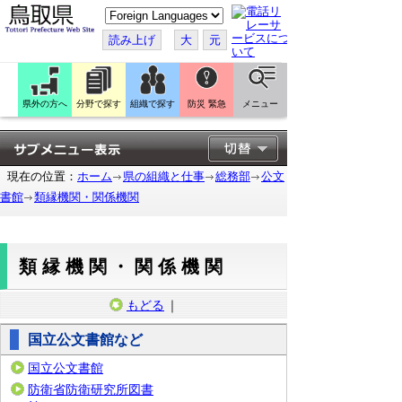
こ
の
ペ
読み上げ
大
元
ー
ジ
を
翻
訳
県外の方へ
分野で探す
組織で探す
防災 緊急
メニュー
す
る
現在の位置：
ホーム
県の組織と仕事
総務部
公文
書館
類縁機関・関係機関
類縁機関・関係機関
もどる
｜
国立公文書館など
国立公文書館
防衛省防衛研究所図書