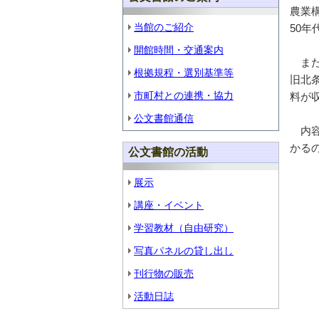
農業
当館のご紹介
50
開館時間・交通案内
また
根拠規程・選別基準等
旧北
市町村との連携・協力
料が
公文書館通信
内容
かる
公文書館の活動
展示
講座・イベント
学習教材（自由研究）
写真パネルの貸し出し
刊行物の販売
活動日誌