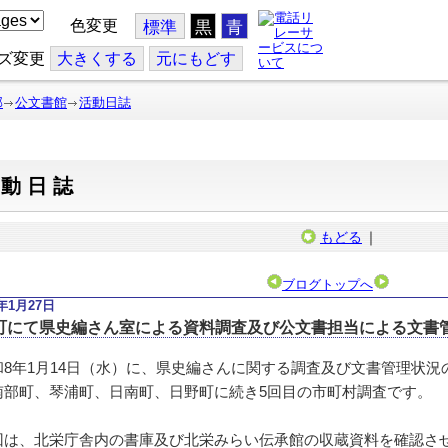
色変更
標準
黒
青
ズ変更
大
きくする
元
にもどす
部
公文書館
活動日誌
活動日誌
もどる
｜
ブログトップへ
6年1月27日
町にて県史編さん室による資料調査及び公文書担当による文書
8年1月14日（水）に、県史編さんに関する調査及び文書管理状況
南部町、琴浦町、日南町、日野町に続き5回目の市町村調査です。
は、北栄庁舎内の書庫及び北栄みらい伝承館の収蔵資料を確認さ