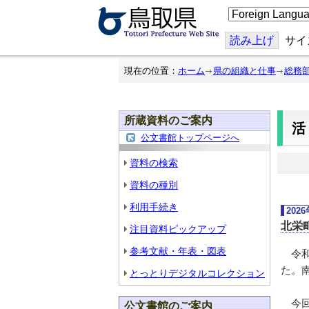
こ
の
ペ
ー
読み上げ
サイ
ジ
を
翻
現在の位置：
ホーム
県の組織と仕事
総務
訳
す
る
所蔵資料のご案内
公文書館トップページへ
資料の検索
資料の種別
利用手続き
202
北栄
注目資料ピックアップ
参考文献・年表・図表
令和
た。
とっとりデジタルコレクション
今回
公文書館のご案内