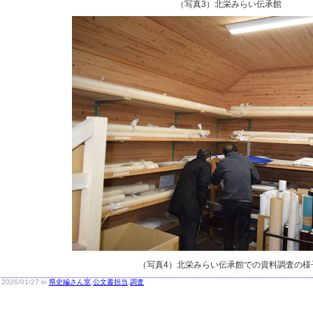
（写真3）北栄みらい伝承館
（写真4）北栄みらい伝承館での資料調査の様
2026/01/27 in
県史編さん室
,
公文書担当
,
調査