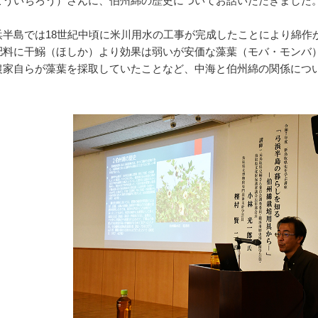
こういちろう）さんに、伯州綿の歴史についてお話いただきました
半島では18世紀中頃に米川用水の工事が完成したことにより綿作
肥料に干鰯（ほしか）より効果は弱いが安価な藻葉（モバ・モンバ
農家自らが藻葉を採取していたことなど、中海と伯州綿の関係につ
。