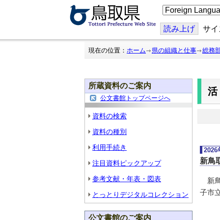
こ
の
ペ
ー
読み上げ
サイ
ジ
を
翻
現在の位置：
ホーム
県の組織と仕事
総務
訳
す
る
所蔵資料のご案内
公文書館トップページへ
資料の検索
資料の種別
利用手続き
202
新鳥
注目資料ピックアップ
参考文献・年表・図表
新鳥
子市
とっとりデジタルコレクション
公文書館のご案内