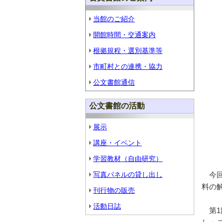
当館のご紹介
開館時間・交通案内
根拠規程・選別基準等
市町村との連携・協力
公文書館通信
公文書館の活動
展示
講座・イベント
学習教材（自由研究）
写真パネルの貸し出し
今回
料の
刊行物の販売
活動日誌
第1