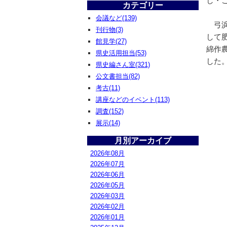
し・
カテゴリー
会議など(139)
弓浜
刊行物(3)
して
館見学(27)
綿作
県史活用担当(53)
した
県史編さん室(321)
公文書担当(82)
考古(11)
講座などのイベント(113)
調査(152)
展示(14)
月別アーカイブ
2026年08月
2026年07月
2026年06月
2026年05月
2026年03月
2026年02月
2026年01月