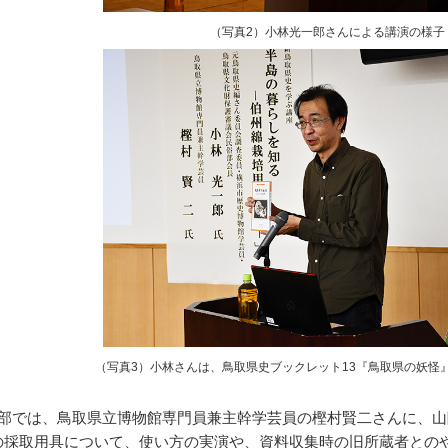
（写真2）小林光一郎さんによる講演の様子
（写真3）小林さんは、鳥取県史ブックレット13『鳥取県の妖怪
部では、鳥取県立博物館専門員兼主幹学芸員の樫村賢二さんに、山
の採取用具について、使い方の実演や、資料収集時の旧所蔵者との