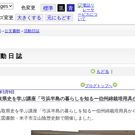
色変更
標準
黒
青
ズ変更
大
きくする
元
にもどす
部
公文書館
活動日誌
活動日誌
もどる
｜
ブログトップへ
6年3月9日
取県史を学ぶ講座「弓浜半島の暮らしを知るー伯州綿栽培用具
取県史を学ぶ講座「弓浜半島の暮らしを知るー伯州綿栽培用具からー
立図書館・米子市立山陰歴史館で開催しました。