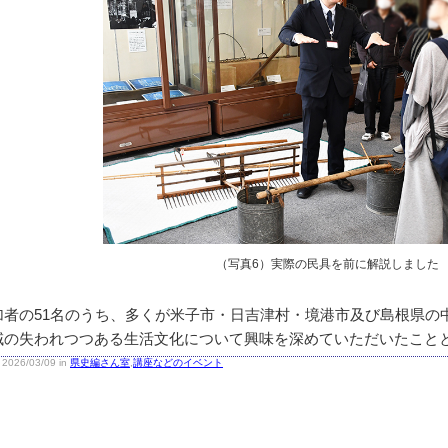
（写真6）実際の民具を前に解説しました
者の51名のうち、多くが米子市・日吉津村・境港市及び島根県の
域の失われつつある生活文化について興味を深めていただいたこと
2026/03/09 in
県史編さん室
,
講座などのイベント