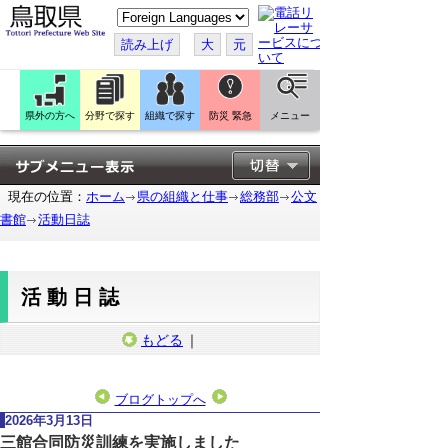
こ
の
ペ
読み上げ
大
元
ー
ジ
を
翻
訳
県外の方へ
分野で探す
組織で探す
防災 緊急
メニュー
す
る
現在の位置：
ホーム
県の組織と仕事
総務部
公文
書館
活動日誌
活動日誌
もどる
｜
ブログトップへ
2026年3月13日
三館合同防災訓練を実施しました