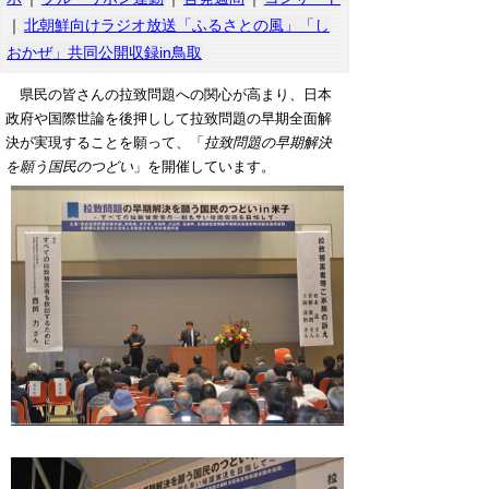
｜
北朝鮮向けラジオ放送「ふるさとの風」「し
おかぜ」共同公開収録in鳥取
県民の皆さんの拉致問題への関心が高まり、日本
政府や国際世論を後押しして拉致問題の早期全面解
決が実現することを願って、「
拉致問題の早期解決
を願う国民のつどい
」を開催しています。