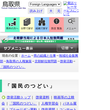
こ
の
ペ
読み上げ
大
元
ー
ジ
を
翻
訳
県外の方へ
分野で探す
組織で探す
防災 緊急
メニュー
す
る
現在の位置：
ホーム
県の組織と仕事
地域社会振興
部
鳥取県の人権施策
北朝鮮拉致問題
啓発活動
「国民のつどい」
「国民のつどい」
啓発活動トップ
｜
啓発資料
｜
映画等の上映
会
｜
「国民のつどい」
｜
人権学習会
｜
パネル展
示
｜
ブルーリボン運動
｜
啓発週間
｜
コンサート