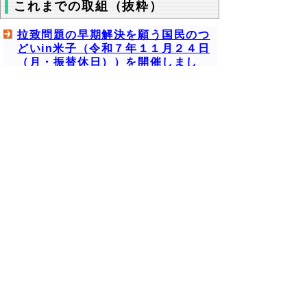
これまでの取組（抜粋）
拉致問題の早期解決を願う国民のつ
どいin米子（令和７年１１月２４日
（月・振替休日））を開催しまし
た。
お問い合せ先
地域社会振興部人権尊重社会推進局人権・同
和対策課 人権啓発担当
電話：0857-26-7592 ファクシミリ：
0857-26-8138
▲ページ上部に戻る
と
個人情報保護
|
リンクについて
|
著作権に
り
ついて
|
アクセシビリティ
ネ