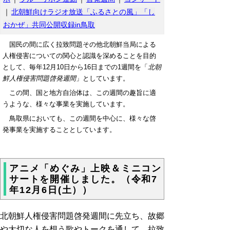
｜
北朝鮮向けラジオ放送「ふるさとの風」「し
おかぜ」共同公開収録in鳥取
国民の間に広く拉致問題その他北朝鮮当局による
人権侵害についての関心と認識を深めることを目的
として、毎年12月10日から16日までの1週間を「
北朝
鮮人権侵害問題啓発週間
」としています。
この間、国と地方自治体は、この週間の趣旨に適
うような、様々な事業を実施しています。
鳥取県においても、この週間を中心に、様々な啓
発事業を実施することとしています。
アニメ「めぐみ」上映＆ミニコン
サートを開催しました。（令和7
年12月6日(土））
北朝鮮人権侵害問題啓発週間に先立ち、故郷
や大切な人を想う歌やトークを通して、拉致