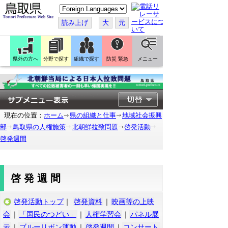
こ
の
ペ
読み上げ
大
元
ー
ジ
を
翻
訳
県外の方へ
分野で探す
組織で探す
防災 緊急
メニュー
す
る
現在の位置：
ホーム
県の組織と仕事
地域社会振興
部
鳥取県の人権施策
北朝鮮拉致問題
啓発活動
啓発週間
啓発週間
啓発活動トップ
｜
啓発資料
｜
映画等の上映
会
｜
「国民のつどい」
｜
人権学習会
｜
パネル展
示
｜
ブルーリボン運動
｜
啓発週間
｜
コンサート