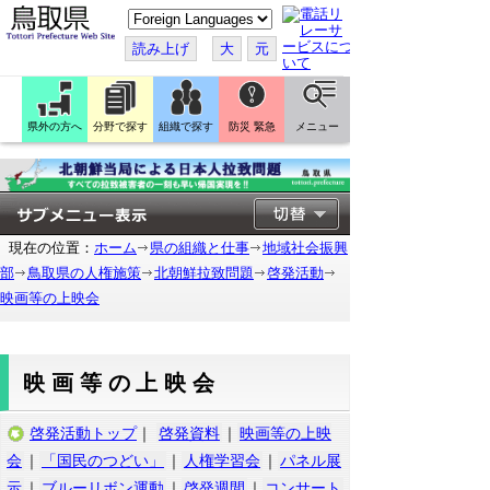
こ
の
ペ
読み上げ
大
元
ー
ジ
を
翻
訳
県外の方へ
分野で探す
組織で探す
防災 緊急
メニュー
す
る
現在の位置：
ホーム
県の組織と仕事
地域社会振興
部
鳥取県の人権施策
北朝鮮拉致問題
啓発活動
映画等の上映会
映画等の上映会
啓発活動トップ
｜
啓発資料
｜
映画等の上映
会
｜
「国民のつどい」
｜
人権学習会
｜
パネル展
示
｜
ブルーリボン運動
｜
啓発週間
｜
コンサート