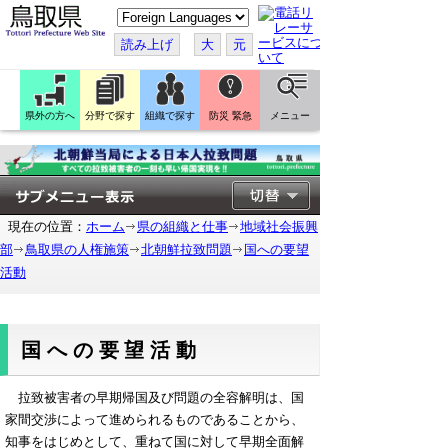
こ
の
ペ
読み上げ
大
元
ー
ジ
を
翻
訳
県外の方へ
分野で探す
組織で探す
防災 緊急
メニュー
す
る
現在の位置：
ホーム
県の組織と仕事
地域社会振興
部
鳥取県の人権施策
北朝鮮拉致問題
国への要望
活動
国への要望活動
拉致被害者の早期帰国及び問題の全容解明は、国
家間交渉によって進められるものであることから、
知事をはじめとして、重ねて国に対して早期全面解