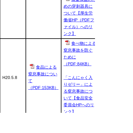
めの穿刺器具に
ついて【厚生労
働省HP（PDFフ
ァイル）へのリ
ンク】
食べ物による
窒息事故を防ぐ
ために
（PDF:84KB）
食品による
窒息事故につい
H20.5.8
「こんにゃく入
て
りゼリー」によ
（PDF:153KB）
る窒息事故につ
いて【食品安全
委員会HPへのリ
ンク】
車いす、歩
行補助車及び介