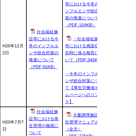
等における今冬のイ
ンフルエンザ総合対
策の推進について
（PDF:154KB）
社会福祉施
設等における今
・社会福祉施設
H20年12月
冬のインフルエ
等における感染症発
2日
ンザ総合対策の
生時に係る報告につ
推進について
いて（PDF:345KB）
（PDF:65KB）
・今冬のインフルエ
ンザ総合対策につい
て【厚生労働省ホー
ムページへのリン
ク】
社会福祉施
大量調理施設衛
設等における衛
H20年7月7
生管理マニュアル
生管理の徹底に
日
（全文）
ついて
（PDF:775KB）