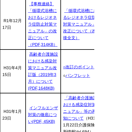
【事務連絡】
「循環式浴槽に
「循環式浴槽におけ
おけるレジオネ
るレジオネラ症防止
R1年12月
ラ症防止対策マ
対策マニュアル」の
17日
ニュアル」の改
改正について（改正
正について
後全文）
（PDF,314KB）
高齢者介護施設
における感染対
○改訂のポイント
H31年4月
策マニュアル改
15日
訂版（2019年3
○
パンフレット
月）について
(PDF,1648KB)
「高齢者介護施設に
おける感染症対策マ
インフルエンザ
H31年1月
ニュアル」等の再周
対策の徹底につ
23日
知について
（H31年
い(PDF, 45KB)
1月22日介護保険最
新情報Vol.694）