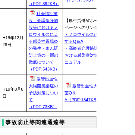
（PDF:392KB）
社会福祉施
設、介護保険施
【厚生労働省ホーム
設等におけるノ
ページへのリンク】
ロウイルスによ
・ノロウイルスに関
H19年12月
る感染性胃腸炎
するQ＆A
26日
の発生・まん延
・高齢者介護施設に
防止策の一層の
おける感染症対策マ
徹底について
ニュアル
（PDF:543KB）
腸管出血性
大腸菌感染症の
腸管出血性大腸
H19年8月8
予防対策につい
菌Q＆
日
て
A（PDF:1847KB）
（PDF:73KB）
事故防止等関連通達等