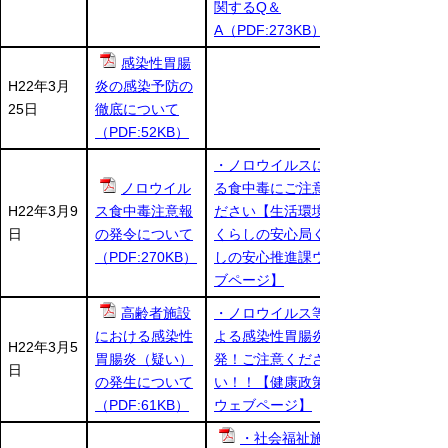
関するQ＆
A（PDF:273KB）
感染性胃腸
H22年3月
炎の感染予防の
25日
徹底について
（PDF:52KB）
・ノロウイルスによ
ノロウイル
る食中毒にご注意く
H22年3月9
ス食中毒注意報
ださい【生活環境部
日
の発令について
くらしの安心局くら
（PDF:270KB）
しの安心推進課ウェ
ブページ】
高齢者施設
・ノロウイルス等に
における感染性
よる感染性胃腸炎多
H22年3月5
胃腸炎（疑い）
発！ご注意くださ
日
の発生について
い！！【健康政策課
（PDF:61KB）
ウェブページ】
・社会福祉施設