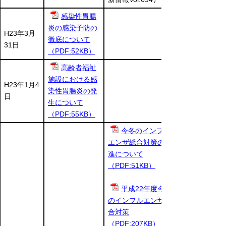
感染性胃腸
炎の感染予防の
H23年3月
徹底について
31日
（PDF:52KB）
高齢者福祉
施設における感
H23年1月4
染性胃腸炎の発
日
生について
（PDF:55KB）
今冬のインフル
エンザ総合対策の推
進について
（PDF:51KB）
平成22年度今冬
のインフルエンザ総
合対策
（PDF:207KB）