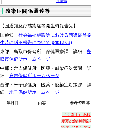
ル情報
感染症関係通達等
【国通知及び感染症等発生時報告先】
国通知：
社会福祉施設等における感染症等発
生時に係る報告について(pdf:12KB)
東部：鳥取市保健所 保健医療課 詳細：
鳥
取市保健所ホームページ
中部：倉吉保健所 医薬・感染症対策課 詳
細：
倉吉保健所ホームページ
西部：米子保健所 医薬・感染症対策課 詳
細：
米子保健所ホームページ
年月日
内容
参考資料等
（別添１）令和８年
度夏の急性呼吸器感
染症（ARI）等への