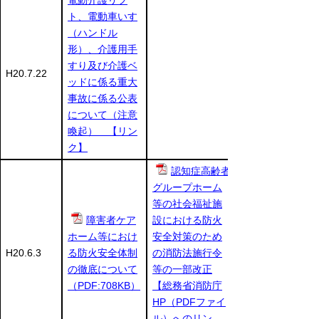
ト、電動車いす
（ハンドル
形）、介護用手
すり及び介護ベ
H20.7.22
ッドに係る重大
事故に係る公表
について（注意
喚起） 【リン
ク】
認知症高齢者
グループホーム
等の社会福祉施
障害者ケア
設における防火
ホーム等におけ
安全対策のため
H20.6.3
る防火安全体制
の消防法施行令
の徹底について
等の一部改正
（PDF:708KB）
【総務省消防庁
HP（PDFファイ
ル）へのリン