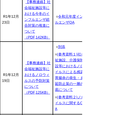
【事務連絡】社
会福祉施設等に
おける今冬のイ
R1年12月
○
令和元年度インフ
ンフルエンザ総
23日
ルエンザQA
合対策の推進に
ついて
（PDF,142KB）
○
別添
○
(参考資料１)社会福
祉施設、介護保険施
【事務連絡】社
設等におけるノロウ
会福祉施設等に
イルスによる感染性
R1年12月
おけるノロウィ
胃腸炎の発生・まん
19日
ルスの予防対策
延防止策の一層の徹
について
底について
（PDF,125KB）
○
(参考資料２)ノロウ
イルスに関するQ＆
A