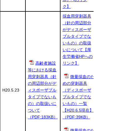
ク】
採血用穿刺器具
（針の周辺部分
がディスポーザ
ブルタイプでな
いもの）の取扱
いについて【厚
生労働省HPへの
高齢者施設
リンク】
等における採血
用穿刺器具（針
微量採血のた
の周辺部分がデ
めの穿刺器具
H20.5.23
ィスポーザブル
（ディスポーザ
タイプでないも
ブルタイプでな
の）の取扱いに
いもの）一覧
ついて
【H20.6.5現在】
（PDF:183KB）
（PDF:39KB）
微量採血のた