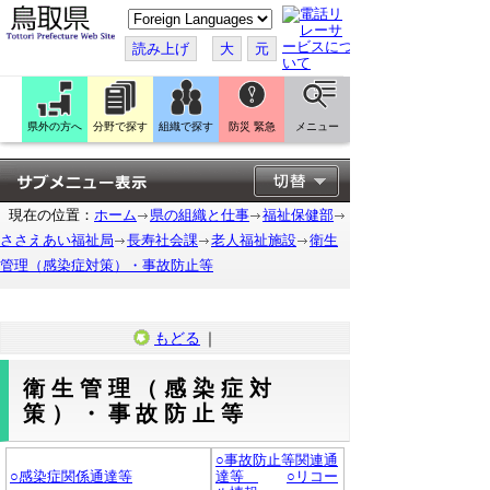
こ
の
ペ
読み上げ
大
元
ー
ジ
を
翻
訳
県外の方へ
分野で探す
組織で探す
防災 緊急
メニュー
す
る
現在の位置：
ホーム
県の組織と仕事
福祉保健部
ささえあい福祉局
長寿社会課
老人福祉施設
衛生
管理（感染症対策）・事故防止等
もどる
｜
衛生管理（感染症対
策）・事故防止等
○事故防止等関連通
○感染症関係通達等
達等
○リコー