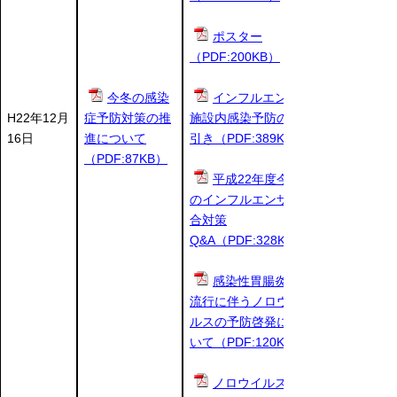
ポスター
（PDF:200KB）
今冬の感染
インフルエンザ
H22年12月
症予防対策の推
施設内感染予防の手
16日
進について
引き（PDF:389KB）
（PDF:87KB）
平成22年度今冬
のインフルエンザ総
合対策
Q&A（PDF:328KB）
感染性胃腸炎の
流行に伴うノロウイ
ルスの予防啓発につ
いて（PDF:120KB）
ノロウイルスに