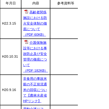
年月日
内容
参考資料等
高齢者関係
施設における防
H22.3.15
火安全体制の徹
底について
（PDF:60KB）
介護保険施
設等における事
故防止及び安全
H20.10.31
管理の徹底につ
いて
（PDF:182KB）
非食用の事故米
穀の不正規流通
H20.9.16
米の回収につい
て【農林水産省
HPリンク】
電動介護リフ