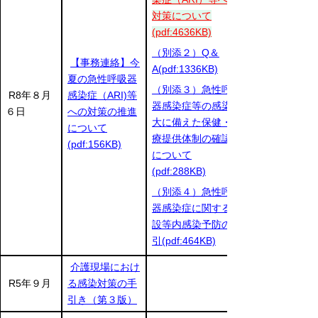
対策について
(pdf:4636KB)
（別添２）Q＆
【事務連絡】今
A(pdf:1336KB)
夏の急性呼吸器
（別添３）急性呼吸
R8年８月
感染症（ARI)等
器感染症等の感染拡
６日
への対策の推進
大に備えた保健・医
について
療提供体制の確認等
(pdf:156KB)
について
(pdf:288KB)
（別添４）急性呼吸
器感染症に関する施
設等内感染予防の手
引(pdf:464KB)
介護現場におけ
R5年９月
る感染対策の手
引き（第３版）