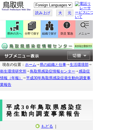
こ
の
ペ
読み上げ
大
元
ー
ジ
を
翻
訳
県外の方へ
分野で探す
組織で探す
防災 緊急
メニュー
す
る
現在の位置：
ホーム
県の組織と仕事
生活環境部
衛生環境研究所
鳥取県感染症情報センター
感染症
情報（年報）
平成30年鳥取県感染症発生動向調査事
業報告
平成30年鳥取県感染症
発生動向調査事業報告
もどる
｜