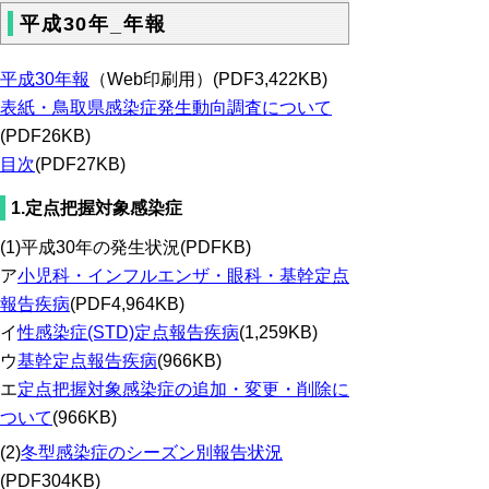
平成30年_年報
平成30年報
（Web印刷用）(PDF3,422KB)
表紙・鳥取県感染症発生動向調査について
(PDF26KB)
目次
(PDF27KB)
1.定点把握対象感染症
(1)平成30年の発生状況(PDFKB)
ア
小児科・インフルエンザ・眼科・基幹定点
報告疾病
(PDF4,964KB)
イ
性感染症(STD)定点報告疾病
(1,259KB)
ウ
基幹定点報告疾病
(966KB)
エ
定点把握対象感染症の追加・変更・削除に
ついて
(966KB)
(2)
冬型感染症のシーズン別報告状況
(PDF304KB)