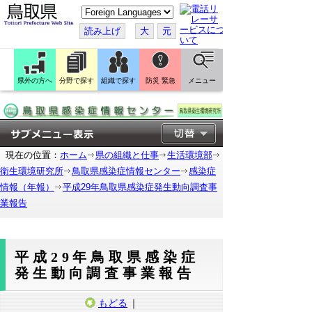
こ
の
ペ
読み上げ
大
元
ー
ジ
を
翻
訳
県外の方へ
分野で探す
組織で探す
防災 緊急
メニュー
す
る
現在の位置：
ホーム
県の組織と仕事
生活環境部
衛生環境研究所
鳥取県感染症情報センター
感染症
情報（年報）
平成29年鳥取県感染症発生動向調査事
業報告
平成29年鳥取県感染症
発生動向調査事業報告
もどる
｜