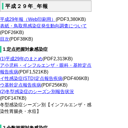
平成２９年_年報
平成29年報（Web印刷用）
(PDF3,380KB)
表紙・鳥取県感染症発生動向調査について
(PDF26KB)
目次
(PDF38KB)
1.定点把握対象感染症
(1)平成29年のまとめ
(PDF2,313KB)
ア小児科・インフルエンザ・眼科・基幹定点
報告疾病
(PDF1,521KB)
イ性感染症(STD)定点報告疾病
(PDF406KB)
ウ基幹定点報告疾病
(PDF256KB)
(2)冬型感染症のシーズン別報告状況
(PDF147KB)
冬型感染症シーズン別【インフルエンザ・感
染性胃腸炎・水痘】
2.全数把握対象感染症