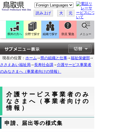
こ
の
ペ
読み上げ
大
元
ー
ジ
を
翻
訳
県外の方へ
分野で探す
組織で探す
防災 緊急
メニュー
す
る
現在の位置：
ホーム
県の組織と仕事
福祉保健部
ささえあい福祉局
長寿社会課
介護サービス事業者
のみなさまへ（事業者向けの情報）
介護サービス事業者のみ
なさまへ（事業者向けの
情報）
申請、届出等の様式集