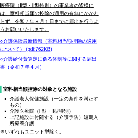
医療院（
II
型・
II
型特別）の事業者の皆様に
は、
室料相当額の控除の適用の有無にかかわ
らず、令和７年８月１日までに
届出を行うよ
うお願いいたします。
○介護保険最新情報（室料相当額控除の適用
について） (pdf:762KB)
○介護給付費算定に係る体制等に関する届出
書（令和７年４月）
室料相当額控除の対象となる施設
介護老人保健施設（一定の条件を満たす
もの）
介護医療院（
II
型・
II
型特別）
上記施設に付随する（介護予防）短期入
所療養介護
※いずれもユニット型除く。