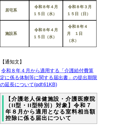
令和８年４月
令和８年３月
居宅系
１５日（水）
１５日（日）
令和８年４
令和８年４月
施設系
月 １日
１５日（水）
（水）
【通知文】
令和８年４月から適用する「介護給付費算
定に係る体制等に関する届出書」の提出期限
の延長について(pdf:61KB)
【介護老人保健施設・介護医療院
（II型・II型特別）対象】令和７
年８月から適用となる室料相当額
控除に係る届出について