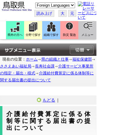
こ
の
ペ
読み上げ
大
元
ー
ジ
を
翻
訳
県外の方へ
分野で探す
組織で探す
防災 緊急
メニュー
す
る
現在の位置：
ホーム
県の組織と仕事
福祉保健部
ささえあい福祉局
長寿社会課
介護サービス事業所
の指定・届出・様式
介護給付費算定に係る体制等に
関する届出書の提出について
もどる
｜
介護給付費算定に係る体
制等に関する届出書の提
出について