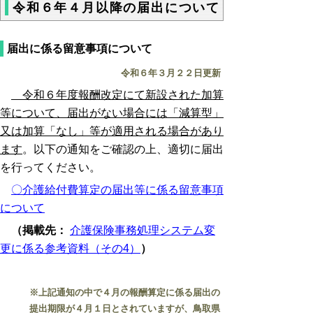
令和６年４月以降の届出について
届出に係る留意事項について
令和６年３月２２日更新
令和６年度報酬改定にて新設された加算
等について、届出がない場合には「減算型」
又は加算「なし」等が適用される場合があり
ます
。以下の通知をご確認の上、適切に届出
を行ってください。
〇介護給付費算定の届出等に係る留意事項
について
（掲載先：
介護保険事務処理システム変
更に係る参考資料（その4）
）
※上記通知の中で４月の報酬算定に係る届出の
提出期限が４月１日とされていますが、鳥取県