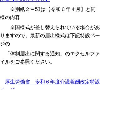
※別紙２～51は【令和６年４月】と同
様の内容
※国様式が差し替えられている場合があ
りますので、最新の届出様式は下記特設ペー
ジの
「体制届出に関する通知」のエクセルファ
イルをご参照ください。
厚生労働省 令和６年度介護報酬改定特設
ページ
届出様式のほか、介護報酬改定に係る通知や基
準がまとめられていますので、ご参照くださ
い。
令和６年度介護報酬改定に伴う「介護給付