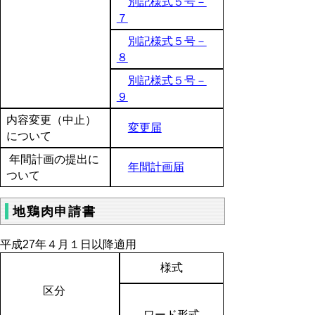
別記様式５号－
７
別記様式５号－
８
別記様式５号－
９
内容変更（中止）
変更届
について
年間計画の提出に
年間計画届
ついて
地鶏肉申請書
平成27年４月１日以降適用
様式
区分
ワード形式