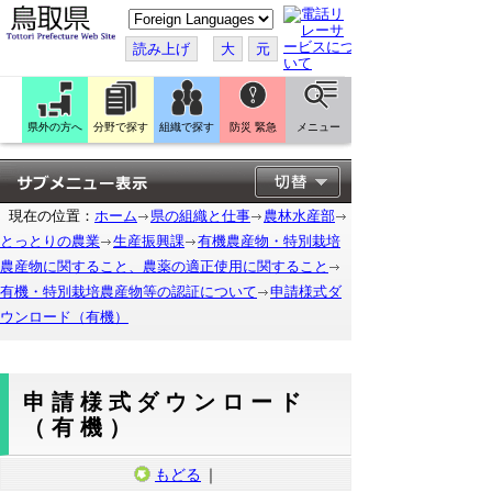
こ
の
ペ
読み上げ
大
元
ー
ジ
を
翻
訳
県外の方へ
分野で探す
組織で探す
防災 緊急
メニュー
す
る
現在の位置：
ホーム
県の組織と仕事
農林水産部
とっとりの農業
生産振興課
有機農産物・特別栽培
農産物に関すること、農薬の適正使用に関すること
有機・特別栽培農産物等の認証について
申請様式ダ
ウンロード（有機）
申請様式ダウンロード
（有機）
もどる
｜