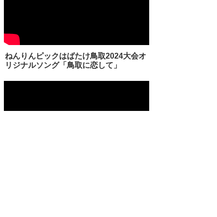
ねんりんピックはばたけ鳥取2024大会オ
リジナルソング「鳥取に恋して」
「鳥取に恋して」振付解説動画