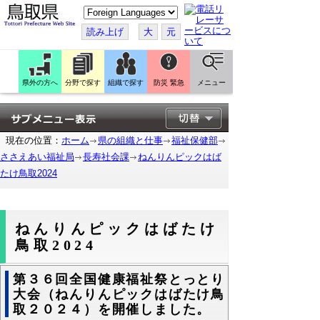
こ
の
ペ
読み上げ
大
元
ー
ジ
を
翻
訳
県外の方へ
分野で探す
組織で探す
防災 緊急
メニュー
す
る
現在の位置：
ホーム
県の組織と仕事
福祉保健部
ささえあい福祉局
長寿社会課
ねんりんピックはば
たけ鳥取2024
ねんりんピックはばたけ
鳥取2024
第３６回全国健康福祉祭とっとり
大会（ねんりんピックはばたけ鳥
取２０２４）を開催しました。