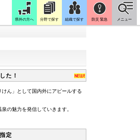
県外の方へ
分野で探す
組織で探す
防災 緊急
メニュー
した！
リけん」として国内外にアピールする
温泉の魅力を発信していきます。
指定