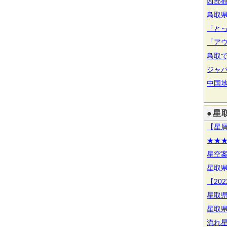
西部
鳥取
「と
「ア
鳥取
ジャ
中国
●星
【星
★★
星空
星取
【20
星取
星取
流れ