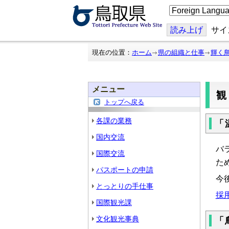
こ
の
ペ
ー
読み上げ
サイ
ジ
を
翻
現在の位置：
ホーム
県の組織と仕事
輝く
訳
す
る
メニュー
トップへ戻る
各課の業務
「
国内交流
バ
国際交流
た
パスポートの申請
今
とっとりの手仕事
採
国際観光課
文化観光事典
「