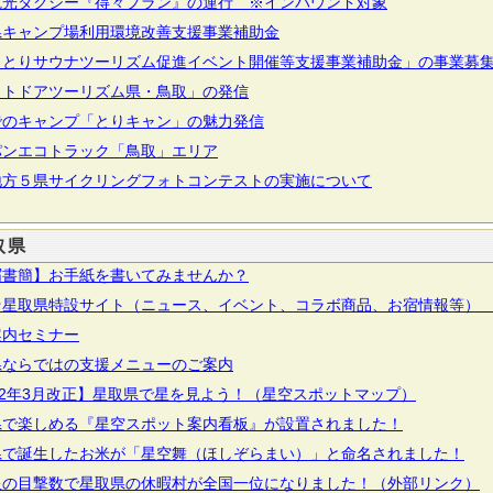
観光タクシー『得々プラン』の運行 ※インバウンド対象
県キャンプ場利用環境改善支援事業補助金
っとりサウナツーリズム促進イベント開催等支援事業補助金」の事業募
ウトドアツーリズム県・鳥取」の発信
でのキャンプ「とりキャン」の魅力発信
パンエコトラック「鳥取」エリア
地方５県サイクリングフォトコンテストの実施について
取県
屑書簡】お手紙を書いてみませんか？
★星取県特設サイト（ニュース、イベント、コラボ商品、お宿情報等）
案内セミナー
県ならではの支援メニューのご案内
22年3月改正】星取県で星を見よう！（星空スポットマップ）
県で楽しめる『星空スポット案内看板』が設置されました！
県で誕生したお米が「星空舞（ほしぞらまい）」と命名されました！
星の目撃数で星取県の休暇村が全国一位になりました！（外部リンク）