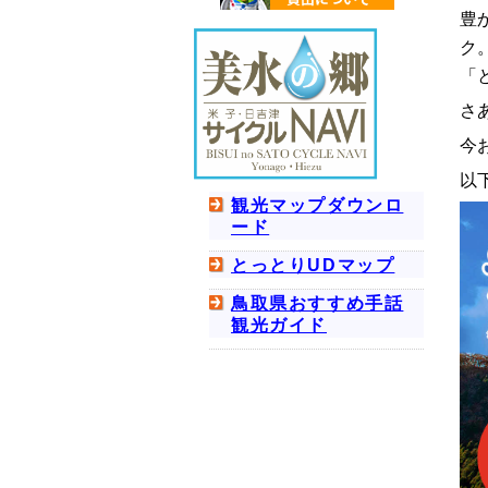
豊
ク
「
さ
今
以
観光マップダウンロ
ード
とっとりUDマップ
鳥取県おすすめ手話
観光ガイド