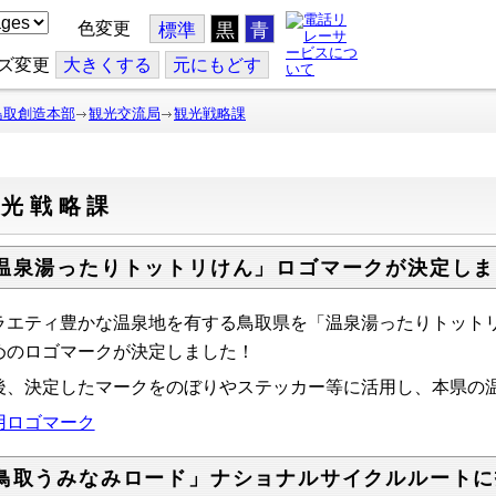
色変更
標準
黒
青
ズ変更
大
きくする
元
にもどす
鳥取創造本部
観光交流局
観光戦略課
観光戦略課
温泉湯ったりトットリけん」ロゴマークが決定しま
ラエティ豊かな温泉地を有する鳥取県を「温泉湯ったりトット
めのロゴマークが決定しました！
後、決定したマークをのぼりやステッカー等に活用し、本県の
用ロゴマーク
鳥取うみなみロード」ナショナルサイクルルートに