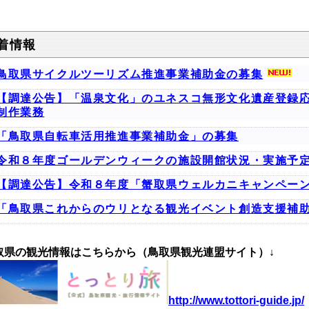
着情報
鳥取県サイクルツーリズム推進事業補助金の募集
【調達公告】「温泉文化」のユネスコ無形文化遺産登録応
制作業務
「鳥取県自転車活用推進事業補助金」の募集
令和８年度ゴールデンウィークの施設開館状況・実施予
【調達公告】令和８年度「蟹取県ウェルカニキャンペー
「鳥取県これからのウリとなる観光イベント創造支援補
取県の観光情報はこちらから（鳥取県観光連盟サイト）↓
http://www.tottori-guide.jp/