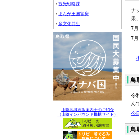
観光戦略課
ナ
まんが王国官房
果
多文化共生
7
7
鳥
令
ん
山陰地域通訳案内士のご紹介
今
（山陰インバウンド機構サイト）
鳥