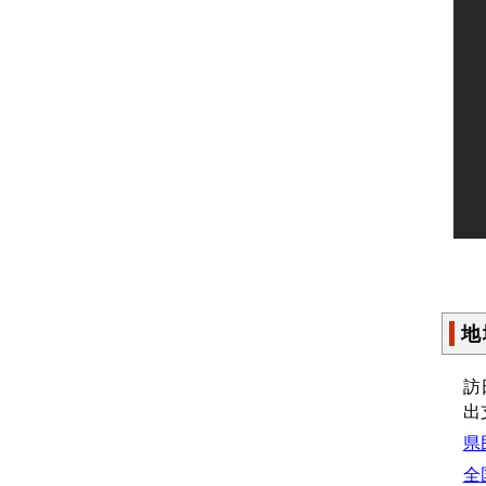
地
訪
出
県
全