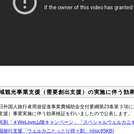
域観光事業支援（需要創出支援）の実施に伴う効
日外国人旅行者周遊促進事業費補助金交付要綱第23条第３項
支援）事業実施に伴う効果検証を行いましたので公表します。
民割「＃WeLove山陰キャンペーン」「スペシャルウェルカニキャンペ
国旅行支援「ウェルカニとっとり得々割」(xlsx:65KB)