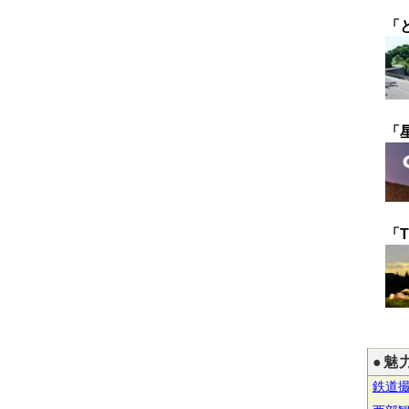
「
「
「T
●魅
鉄道