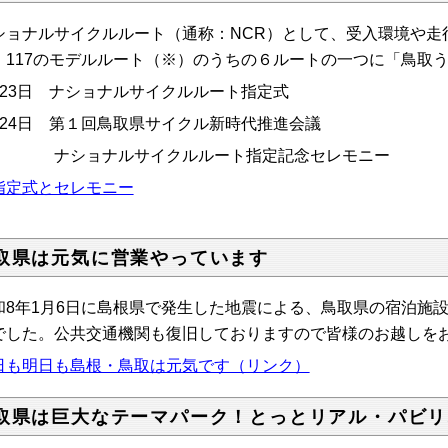
ショナルサイクルルート（通称：NCR）として、受入環境や走
、117のモデルルート（※）のうちの６ルートの一つに「鳥取
月23日 ナショナルサイクルルート指定式
月24日
第１回鳥取県サイクル新時代推進会議
ナショナルサイクルルート指定記念セレモニー
指定式とセレモニー
取県は元気に営業やっています
和
8
年
1
月
6
日に島根県で発生した地震による、鳥取県の宿泊施
でした。公共交通機関も復旧しておりますので皆様のお越しを
日も明日も島根・鳥取は元気です（リンク）
取県は巨大なテーマパーク！とっとリアル・パビリ