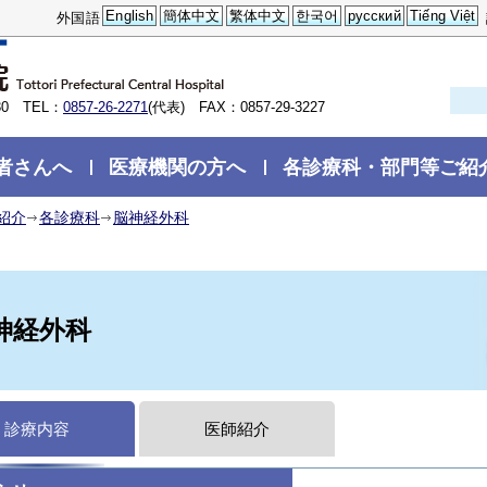
English
簡体中文
繁体中文
한국어
русский
Tiếng Việt
外国語
0 TEL：
0857-26-2271
(代表) FAX：0857-29-3227
者さんへ
医療機関の方へ
各診療科・部門等ご紹
紹介
各診療科
脳神経外科
神経外科
診療内容
医師紹介