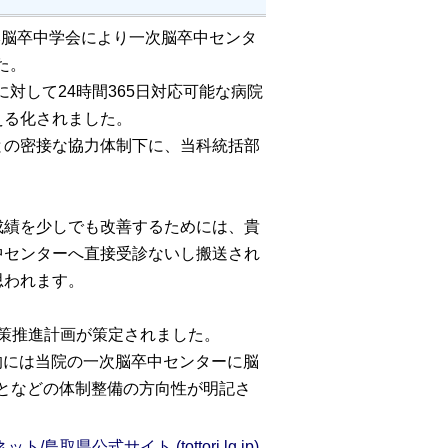
本脳卒中学会により一次脳卒中センタ
した。
に対して24時間365日対応可能な病院
える化されました。
との密接な協力体制下に、当科統括部
績を少しでも改善するためには、貴
中センターへ直接受診ないし搬送され
思われます。
病対策推進計画が策定されました。
的には当院の一次脳卒中センターに脳
ことなどの体制整備の方向性が明記さ
公式サイト (tottori.lg.jp)