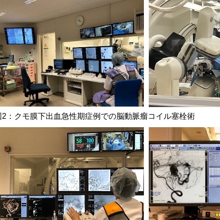
図2：クモ膜下出血急性期症例での脳動脈瘤コイル塞栓術