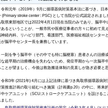
令和元年（2019年）9月に循環器病対策基本法に基づき、日
 (Primary stroke center : PSC) として当院が公式認定されま
鳥取県東部地区では2022年4月1日現在当院のみであり、脳卒中
であるということが、一般市民や医療従事者の方々に初めて見
脳神経内科、リハビリ部門、看護部門、
医療福祉相談
センター
長が脳卒中センター長を兼務しています。
一刻を争う脳卒中（その中でも特に脳梗塞）患者さんの治療成
重な超早期の治療機会を失わないため、発症早期から一次脳卒
ることが望ましく、今後は救急搬送体制の見直しが急ぎ必要と
令和3年 (2021年) 4月には上記法律に基づき鳥取県循環器
対策推進計画の取り組むべき施策（計画書p.20）の中に、将来
卒中ケアユニット（SCU:ストロークケアユニット）を設ける
れました。
鳥取県循環器病対策推進計画の策定（令和３年４月）/とりネット/鳥取県