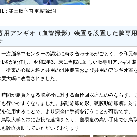
図1：
第三脳室内腫瘍摘出術
専用アンギオ（血管撮影）装置を設置した脳専
た
一次脳卒中センターの認定に時を合わせるがごとく、令和元年
医1名が赴任し、令和2年3月末に当院に新しい脳専用アンギオ装置（GE:
れ、従来の心臓内科と共用の汎用装置および共用のアンギオ室
の度大幅に改善されました。
時間が勝負となる脳塞栓に対する血栓回収療法のみならず、く
ども行いやすくなりました。脳動静脈奇形、硬膜動静脈瘻に対
置を使用することで、より安全に手術を行うことが可能です。
鳥取大学と常に密接な連携をとり、難易度の高い手術では鳥取
にも診療援助していただいております。