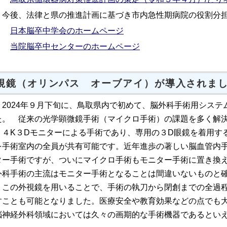
今後、法律と県の推進計画に基づき市内急性期病院の役割分担
日本脳卒中学会のホームページ
当院脳卒中センターのホームページ
視鏡（オリンパス オーブアイ）が導入されま
2024年９月下旬に、鳥取県内で初めて、脳外科手術用システム
た。 従来の光学顕微鏡手術（マイクロ手術）の課題を多く解
４K３Dモニターによる手術であり、専用の３D眼鏡を着用す
を手術室内の全員が共有可能です。近年進歩の著しい脳血管内
ター手術ですが、ついにマイクロ手術もモニター手術に置き換
外科手術の主流はモニター手術となることは間違いないものと
この外視鏡を用いることで、手術の執刀から閉創までの全過程
すことも可能となりました。医療安全や教育効果などの点でも
脳神経外科領域においては久々の画期的な手術機器であるとい