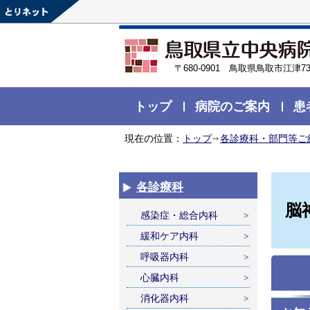
〒680-0901 鳥取県鳥取市江津73
トップ
病院のご案内
患
現在の位置：
トップ
各診療科・部門等ご
各診療科
脳
感染症・総合内科
緩和ケア内科
呼吸器内科
心臓内科
消化器内科