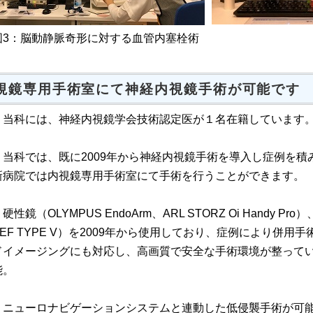
図3：脳動静脈奇形に対する血管内塞栓術
視鏡専用手術室にて神経内視鏡手術が可能です
当科には、神経内視鏡学会技術認定医が１名在籍しています
当科では、既に2009年から神経内視鏡手術を導入し症例を積
新病院では内視鏡専用手術室にて手術を行うことができます。
性鏡（OLYMPUS EndoArm、ARL STORZ Oi Handy Pro）
VEF TYPE V）を2009年から使用しており、症例により併用
ドイメージングにも対応し、高画質で安全な手術環境が整っていま
能。
ニューロナビゲーションシステムと連動した低侵襲手術が可能