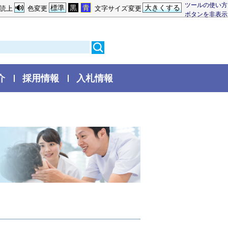
ツールの使い方
標準
黒
青
大きくする
読上
色変更
文字サイズ変更
ボタンを非表示
介
採用情報
入札情報