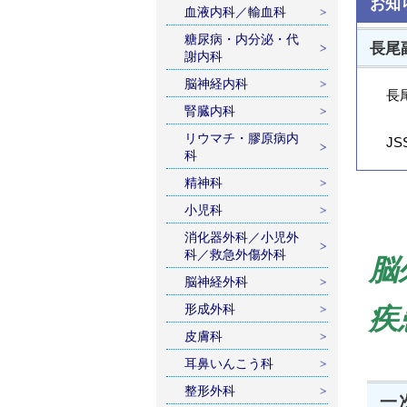
お知
血液内科／輸血科
糖尿病・内分泌・代
長尾
謝内科
脳神経内科
長
腎臓内科
リウマチ・膠原病内
J
科
精神科
小児科
消化器外科／小児外
科／救急外傷外科
脳
脳神経外科
形成外科
疾
皮膚科
耳鼻いんこう科
整形外科
一