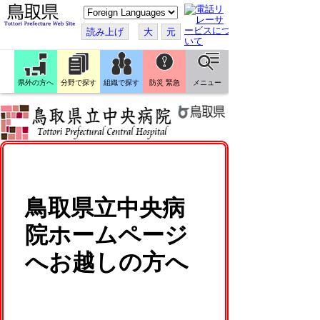
こ
の
ペ
読み上げ
大
元
ー
ジ
を
翻
訳
県外の方へ
分野で探す
組織で探す
防災 緊急
メニュー
す
る
鳥取県立中央病
院ホームページ
へお越しの方へ