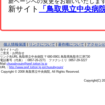
新ページへの変更をお願いいたしま
新サイト
「鳥取県立中央病
と
個人情報保護
|
リンクについて
|
著作権について
|
アクセシ
り
当サイトへの
ネ
ご意見・お問合せ
リンク先URL
鳥取県立中央病院 〒680-0901
鳥取県鳥取市江津730
ッ
電話番号（代表）：
0857-26-2271
ファクシミリ :0857-29-3227
ト
Mail:
chuoubyouin@pref.tottori.lg.jp
へ
URL：
http://www.pref.tottori.lg.jp/chuoubyouin/
の
Copyright © 2008 鳥取県立中央病院,
All Rights Reserved.
Copyright(C) 