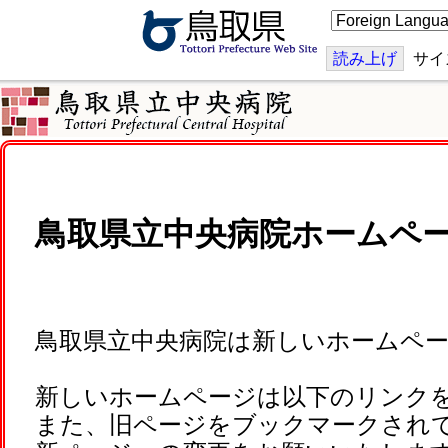
こ
の
ペ
ー
読み上げ
サイ
ジ
を
翻
訳
す
る
鳥取県立中央病院ホームペ
鳥取県立中央病院は新しいホームペ
新しいホームページは以下のリンク
また、旧ページをブックマークされ