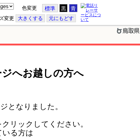
色変更
標準
黒
青
ズ変更
大
きくする
元
にもどす
ージへお越しの方へ
ージとなりました。
をクリックしてください。
ている方は