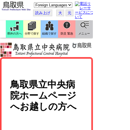
こ
の
ペ
読み上げ
大
元
ー
ジ
を
翻
訳
県外の方へ
分野で探す
組織で探す
防災 緊急
メニュー
す
る
鳥取県立中央病
院ホームページ
へお越しの方へ