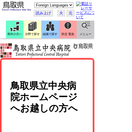
こ
の
ペ
読み上げ
大
元
ー
ジ
を
翻
訳
県外の方へ
分野で探す
組織で探す
防災 緊急
メニュー
す
る
鳥取県立中央病
院ホームページ
へお越しの方へ