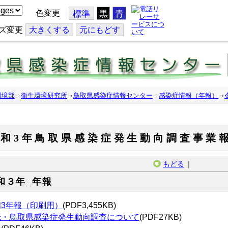
色変更
標準
黒
青
ズ変更
大
きくする
元
にもどす
環境部
衛生環境研究所
鳥取県感染症情報センター
感染症情報（年報）
令和3年鳥取県感染症発生動向調査事業
もどる
｜
和３年_年報
和3年報（印刷用）
(PDF3,455KB)
紙・鳥取県感染症発生動向調査について
(PDF27KB)