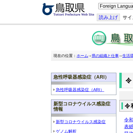
こ
の
ペ
ー
読み上げ
サイ
ジ
を
翻
訳
す
る
現在の位置：
ホーム
県の組織と仕事
生活
急性呼吸器感染症（ARI）
急性呼吸器感染症（ARI）
新型コロナウイルス感染症
令
情報
令
新型コロナウイルス感染症
表
ゲノム解析