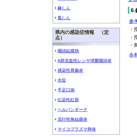
麻しん
6
風しん
参
・
県内の感染症情報 （定
・
点）
・
咽頭結膜熱
令
A群溶血性レンサ球菌咽頭炎
感染性胃腸炎
水痘
手足口病
伝染性紅斑
ヘルパンギーナ
流行性角結膜炎
マイコプラズマ肺炎