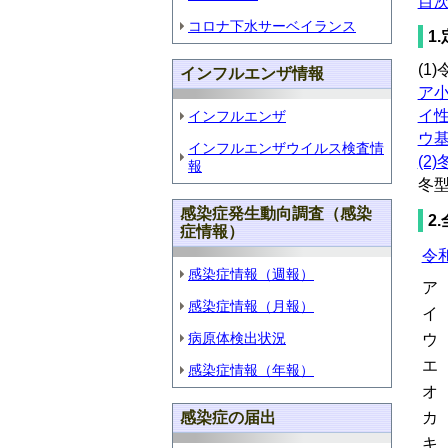
目
コロナ下水サーベイランス
1
(1
インフルエンザ情報
ア
イ性
インフルエンザ
ウ
インフルエンザウイルス検査情
(2
報
冬
感染症発生動向調査（感染
2
症情報）
令
感染症情報（週報）
ア
感染症情報（月報）
イ
病原体検出状況
ウ
エ
感染症情報（年報）
オ
感染症の届出
カ
キ