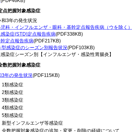
次
(PDF46KB)
.定点把握対象感染症
)令和3年の発生状況
小児科・インフルエンザ・眼科・基幹定点報告疾病（ウを除く
感染症(STD)定点報告疾病
(PDF338KB)
基幹定点報告疾病
(PDF217KB)
)冬型感染症のシーズン別報告状況
(PDF103KB)
型感染症シーズン別【インフルエンザ・感染性胃腸炎】
.全数把握対象感染症
和3年の発生状況
(PDF115KB)
 1類感染症
 2類感染症
 3類感染症
 4類感染症
 5類感染症
 新型インフルエンザ等感染症
 全数把握対象感染症の追加・変更・削除の経緯について