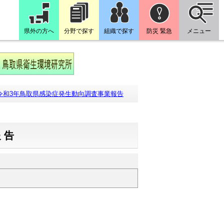
県外の方へ
分野で探す
組織で探す
防災 緊急
メニュー
令和3年鳥取県感染症発生動向調査事業報告
報告