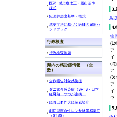
医師_感染症改正・届出基準・
様式
3
獣医師届出基準・様式
鳥
感染症法に基づく医師の届出ハ
4
ンドブック
病
行政検査
(
ア
行政検査依頼
イ
(
県内の感染症情報 （全
数）
ア
(
全数報告対象感染症
ア
ダニ媒介感染症（SFTS・日本
イ
紅斑熱・つつが虫病）
ウ
腸管出血性大腸菌感染症
5
劇症型溶血性レンサ球菌感染症
（STSS）
令和