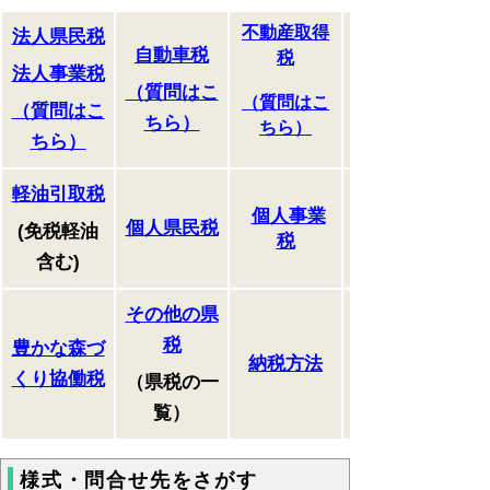
不動産取得
法人県民税
自動車税
税
法人事業税
（質問はこ
（質問はこ
（質問はこ
ちら）
ちら）
ちら）
軽油引取税
個人事業
個人県民税
(免税軽油
税
含む)
その他の県
税
豊かな森づ
納税方法
くり協働税
（県税の一
覧）
様式・問合せ先をさがす