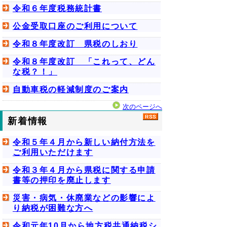
令和６年度税務統計書
公金受取口座のご利用について
令和８年度改訂 県税のしおり
令和８年度改訂 「これって、どん
な税？！」
自動車税の軽減制度のご案内
次のページへ
新着情報
令和５年４月から新しい納付方法を
ご利用いただけます
令和３年４月から県税に関する申請
書等の押印を廃止します
災害・病気・休廃業などの影響によ
り納税が困難な方へ
令和元年10月から地方税共通納税シ