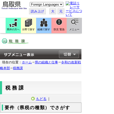
こ
の
ペ
読み上げ
大
元
ー
ジ
を
翻
訳
県外の方へ
分野で探す
組織で探す
防災 緊急
メニュー
す
る
現在の位置：
ホーム
県の組織と仕事
令和の改新戦
略本部
税務課
税務課
もどる
｜
要件（県税の種類）でさがす