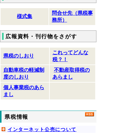
問合せ先（県税事
様式集
務所）
広報資料・刊行物をさがす
これってどんな
県税のしおり
税？！
自動車税の軽減制
不動産取得税の
度のしおり
あらまし
個人事業税のあら
まし
県税情報
インターネット公売について