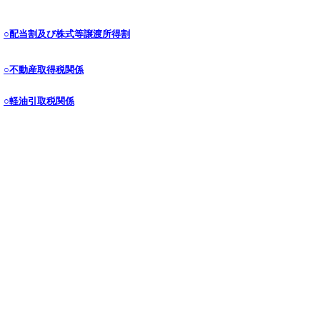
○配当割及び株式等譲渡所得割
○不動産取得税関係
○軽油引取税関係
○自動車税関係
○
ゴルフ場利用税関係
○口座振替関係（口座振替停止届出書）
○個人事業税関係
○産業廃棄物処分場税関係