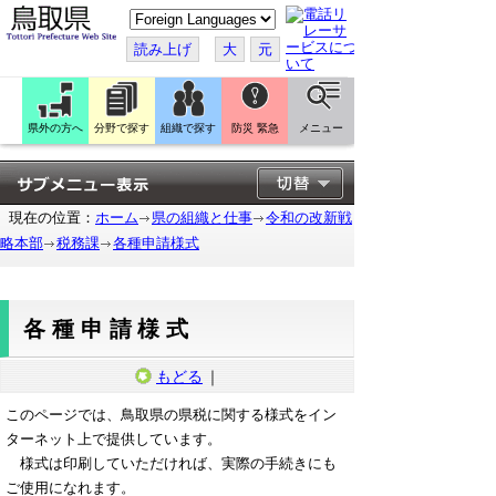
こ
の
ペ
読み上げ
大
元
ー
ジ
を
翻
訳
県外の方へ
分野で探す
組織で探す
防災 緊急
メニュー
す
る
現在の位置：
ホーム
県の組織と仕事
令和の改新戦
略本部
税務課
各種申請様式
各種申請様式
もどる
｜
このページでは、鳥取県の県税に関する様式をイン
ターネット上で提供しています。
様式は印刷していただければ、実際の手続きにも
ご使用になれます。