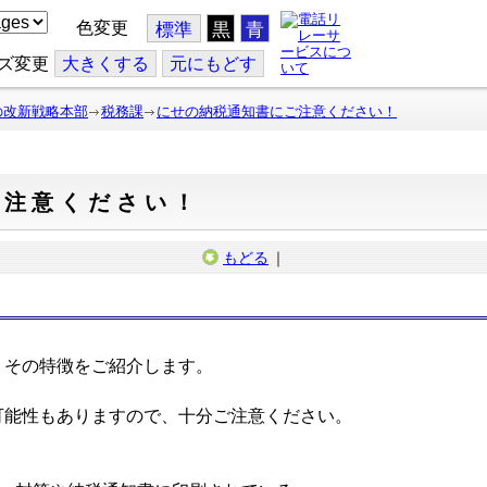
色変更
標準
黒
青
ズ変更
大
きくする
元
にもどす
の改新戦略本部
税務課
にせの納税通知書にご注意ください！
ご注意ください！
もどる
｜
その特徴をご紹介します。
能性もありますので、十分ご注意ください。