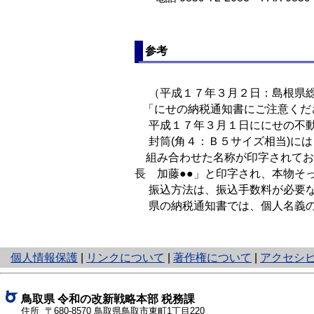
参考
（平成１７年３月２日：島根県総
「にせの納税通知書にご注意くだ
平成１７年３月１日ににせの不動
封筒(角４：Ｂ５サイズ相当)には
組み合わせた名称が印字されてお
長 加藤●●」と印字され、本物そ
振込方法は、振込手数料が必要な
県の納税通知書では、個人名義の
と
個人情報保護
|
リンクについて
|
著作権について
|
アクセシ
り
ネ
ッ
鳥取県
令和の改新戦略本部
税務課
ト
住所 〒680-8570
鳥取県鳥取市東町1丁目220