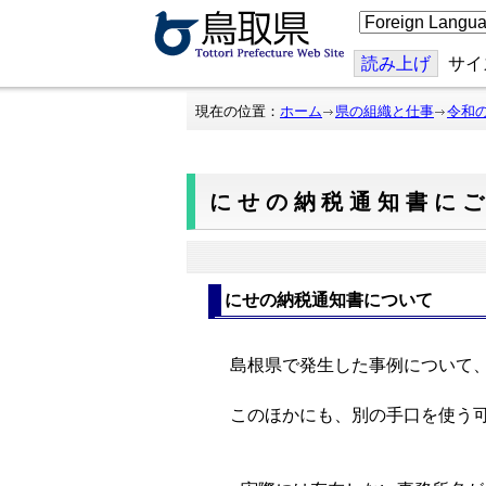
こ
の
ペ
ー
読み上げ
サイ
ジ
を
翻
現在の位置：
ホーム
県の組織と仕事
令和
訳
す
る
にせの納税通知書に
にせの納税通知書について
島根県で発生した事例について、
このほかにも、別の手口を使う可