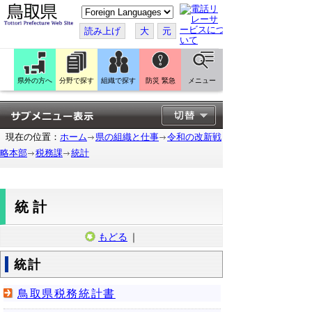
こ
の
ペ
読み上げ
大
元
ー
ジ
を
翻
訳
県外の方へ
分野で探す
組織で探す
防災 緊急
メニュー
す
る
現在の位置：
ホーム
県の組織と仕事
令和の改新戦
略本部
税務課
統計
統計
もどる
｜
統計
鳥取県税務統計書