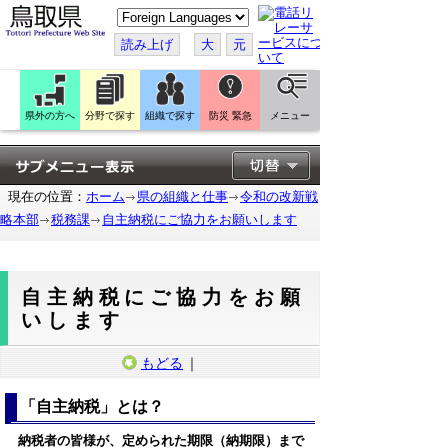
こ
の
ペ
読み上げ
大
元
ー
ジ
を
翻
訳
県外の方へ
分野で探す
組織で探す
防災 緊急
メニュー
す
る
現在の位置：
ホーム
県の組織と仕事
令和の改新戦
略本部
税務課
自主納税にご協力をお願いします
自主納税にご協力をお願
いします
もどる
｜
「自主納税」とは？
納税者の皆様が、定められた期限（納期限）まで