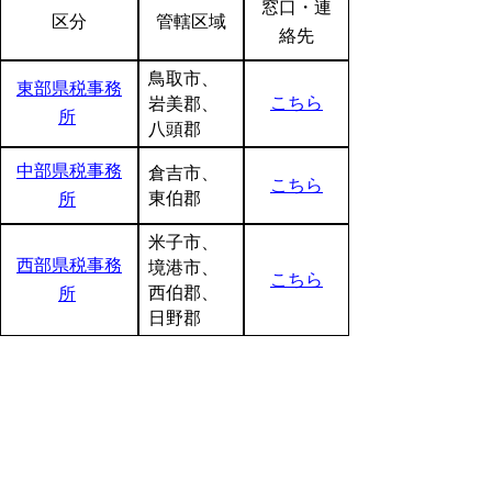
窓口・連
区分
管轄区域
絡先
鳥取市、
東部県税事務
こちら
岩美郡、
所
八頭郡
中部県税事務
倉吉市、
こちら
東伯郡
所
米子市、
西部県税事務
境港市、
こちら
西伯郡、
所
日野郡
▲ページ上部に戻る
と
個人情報保護
|
リンクについて
|
著作権に
り
ついて
|
アクセシビリティ