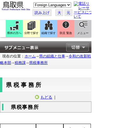
こ
の
ペ
読み上げ
大
元
ー
ジ
を
翻
訳
県外の方へ
分野で探す
組織で探す
防災 緊急
メニュー
す
る
現在の位置：
ホーム
県の組織と仕事
令和の改新戦
略本部
税務課
県税事務所
県税事務所
もどる
｜
県税事務所