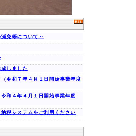
の減免等について～
た
作成しました
す（令和７年４月１日開始事業年度
（令和４年４月１日開始事業年度
通納税システムをご利用ください