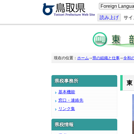
こ
の
ペ
ー
読み上げ
サイ
ジ
を
翻
訳
す
る
現在の位置：
ホーム
県の組織と仕事
令和
県税事務所
基本機能
窓口・連絡先
リンク集
県税情報