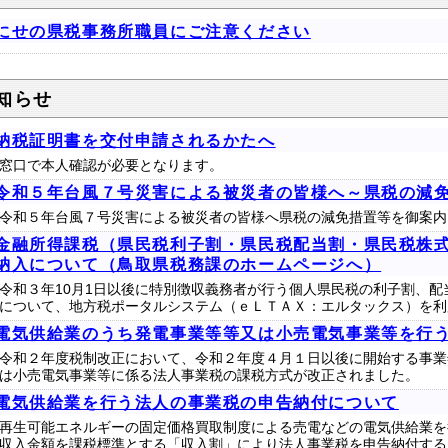
にせの県税事務所職員にご注意ください
知らせ
納税証明書を交付申請されるかたへ
窓口で本人確認が必要となります。
令和５年台風７号災害による被災者の皆様へ～県税の減
令和５年台風７号災害による被災者の皆様へ県税の減免措置等を御案内
金融所得課税（県民税利子割・県民税配当割・県民税株
納入について（鳥取県税務課のホームページへ）
令和３年10月1日以後に特別徴収義務者が行う個人県民税の利子割、
について、地方税ポータルシステム（ｅＬＴＡＸ：エルタックス）を利
電気供給業のうち発電事業等等又は小売電気事業等を行
令和２年度税制改正において、令和２年度４月１日以後に開始する事業
は小売電気事業等に係る法人事業税の課税方式が改正されました。
電気供給業を行う法人の事業税の申告納付について
再生可能エネルギーの固定価格買取制度による売電などの電気供給業を
収入金額を課税標準とする「収入割」により法人事業税を申告納付する