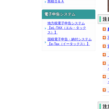
県税Ｑ＆Ａ
電子申告システム
注
地方税電子申告システム
【eL-TAX（エル・タック
ス）】
国税電子申告・納付システム
【e-Tax（イータックス）】
注