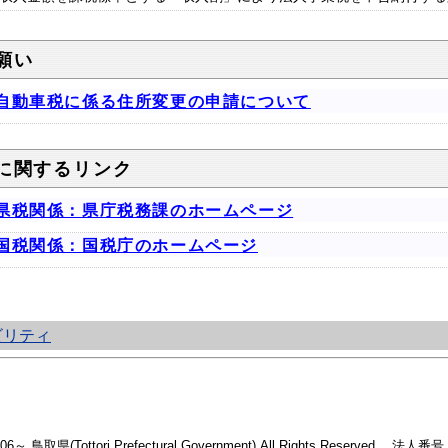
願い
自動車税に係る住所変更の申請について
に関するリンク
県税関係：県庁税務課のホームページ
国税関係：国税庁のホームページ
ビリティ
2006～ 鳥取県(Tottori Prefectural Government) All Rights Reserved. 法人番号