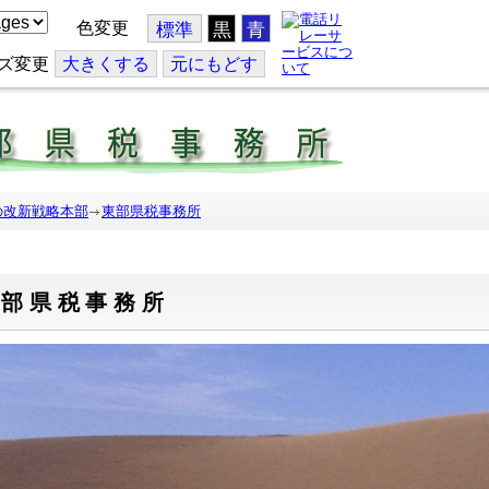
色変更
標準
黒
青
ズ変更
大
きくする
元
にもどす
の改新戦略本部
東部県税事務所
東部県税事務所