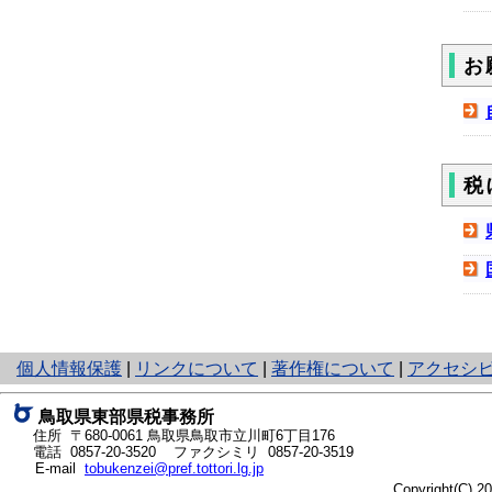
お
税
と
個人情報保護
|
リンクについて
|
著作権について
|
アクセシ
り
ネ
鳥取県東部県税事務所
ッ
住所 〒680-0061
鳥取県鳥取市立川町6丁目176
ト
電話
0857-20-3520
ファクシミリ 0857-20-3519
E-mail
tobukenzei@pref.tottori.lg.jp
へ
Copyright(C) 