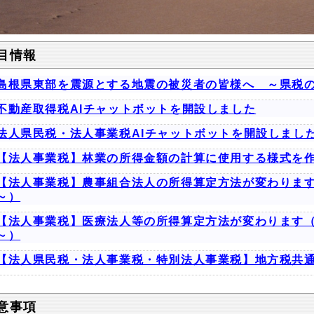
目情報
島根県東部を震源とする地震の被災者の皆様へ ～県税
不動産取得税AIチャットボットを開設しました
法人県民税・法人事業税AIチャットボットを開設しまし
【法人事業税】林業の所得金額の計算に使用する様式を
【法人事業税】農事組合法人の所得算定方法が変わりま
～）
【法人事業税】医療法人等の所得算定方法が変わります
～）
【法人県民税・法人事業税・特別法人事業税】地方税共
意事項