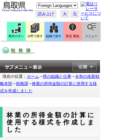
こ
の
ペ
読み上げ
大
元
ー
ジ
を
翻
訳
県外の方へ
分野で探す
組織で探す
防災 緊急
メニュー
す
る
現在の位置：
ホーム
県の組織と仕事
令和の改新戦
略本部
税務課
林業の所得金額の計算に使用する様
式を作成しました
林業の所得金額の計算に
使用する様式を作成しま
した