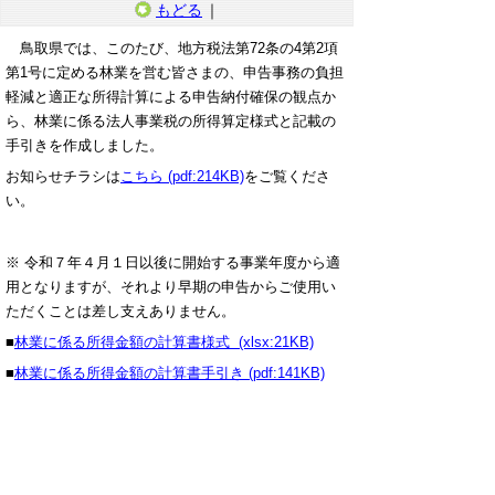
もどる
｜
鳥取県では、このたび、地方税法第72条の4第2項
第1号に定める林業を営む皆さまの、申告事務の負担
軽減と適正な所得計算による申告納付確保の観点か
ら、林業に係る法人事業税の所得算定様式と記載の
手引きを作成しました。
お知らせチラシは
こちら (pdf:214KB)
をご覧くださ
い。
※ 令和７年４月１日以後に開始する事業年度から適
用となりますが、それより早期の申告からご使用い
ただくことは差し支えありません。
■
林業に係る所得金額の計算書様式 (xlsx:21KB)
■
林業に係る所得金額の計算書手引き (pdf:141KB)
▲ページ上部に戻る