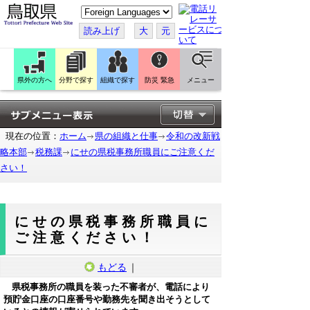
こ
の
ペ
読み上げ
大
元
ー
ジ
を
翻
訳
県外の方へ
分野で探す
組織で探す
防災 緊急
メニュー
す
る
現在の位置：
ホーム
県の組織と仕事
令和の改新戦
略本部
税務課
にせの県税事務所職員にご注意くだ
さい！
にせの県税事務所職員に
ご注意ください！
もどる
｜
県税事務所の職員を装った不審者が、電話により
預貯金口座の口座番号や勤務先を聞き出そうとして