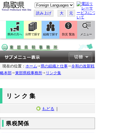
こ
の
ペ
読み上げ
大
元
ー
ジ
を
翻
訳
県外の方へ
分野で探す
組織で探す
防災 緊急
メニュー
す
る
現在の位置：
ホーム
県の組織と仕事
令和の改新戦
略本部
東部県税事務所
リンク集
リンク集
もどる
｜
県税関係