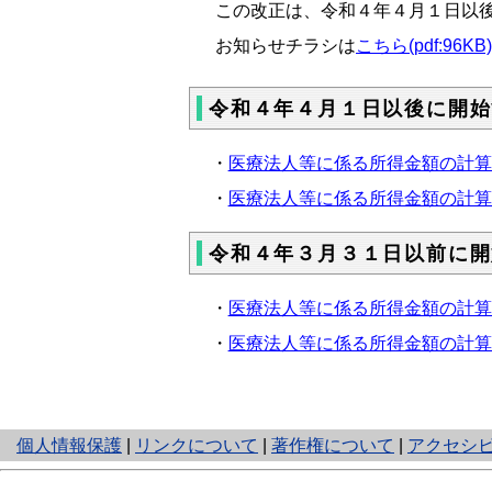
この改正は、令和４年４月１日以
お知らせチラシは
こちら(pdf:96KB)
令和４年４月１日以後に開始
・
医療法人等に係る所得金額の計算書様式
・
医療法人等に係る所得金額の計算書記載
令和４年３月３１日以前に開
・
医療法人等に係る所得金額の計算書様式
・
医療法人等に係る所得金額の計算書記載
と
個人情報保護
|
リンクについて
|
著作権について
|
アクセシ
り
ネ