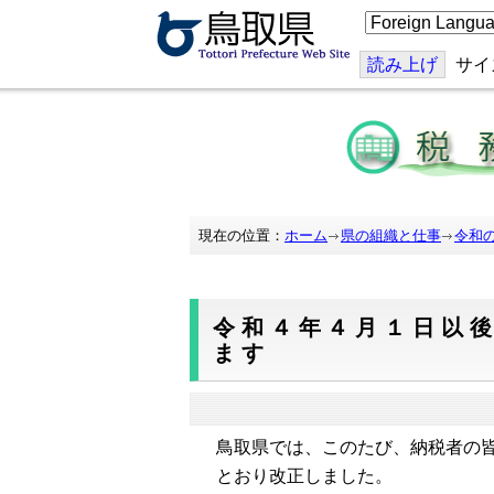
こ
の
ペ
ー
読み上げ
サイ
ジ
を
翻
訳
す
る
現在の位置：
ホーム
県の組織と仕事
令和
令和４年４月１日以
ます
鳥取県では、このたび、納税者の
とおり改正しました。