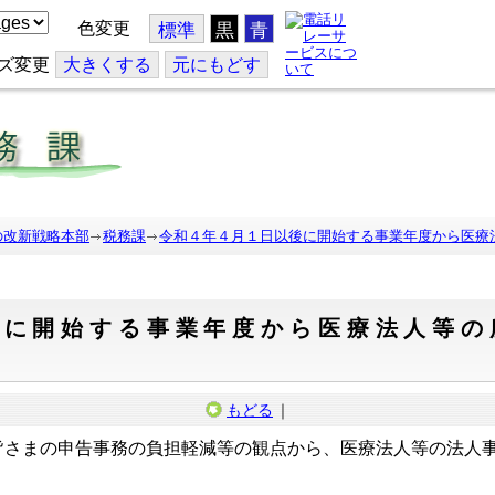
色変更
標準
黒
青
ズ変更
大
きくする
元
にもどす
の改新戦略本部
税務課
令和４年４月１日以後に開始する事業年度から医療
後に開始する事業年度から医療法人等の
もどる
｜
皆さまの申告事務の負担軽減等の観点から、医療法人等の法人