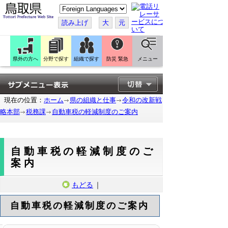
こ
の
ペ
読み上げ
大
元
ー
ジ
を
翻
訳
県外の方へ
分野で探す
組織で探す
防災 緊急
メニュー
す
る
現在の位置：
ホーム
県の組織と仕事
令和の改新戦
略本部
税務課
自動車税の軽減制度のご案内
自動車税の軽減制度のご
案内
もどる
｜
自動車税の軽減制度のご案内