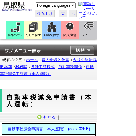
こ
の
ペ
読み上げ
大
元
ー
ジ
を
翻
訳
県外の方へ
分野で探す
組織で探す
防災 緊急
メニュー
す
る
現在の位置：
ホーム
県の組織と仕事
令和の改新戦
略本部
税務課
各種申請様式
自動車税関係
自動
車税減免申請書（本人運転）
自動車税減免申請書（本
人運転）
もどる
｜
自動車税減免申請書（本人運転） (docx:32KB)