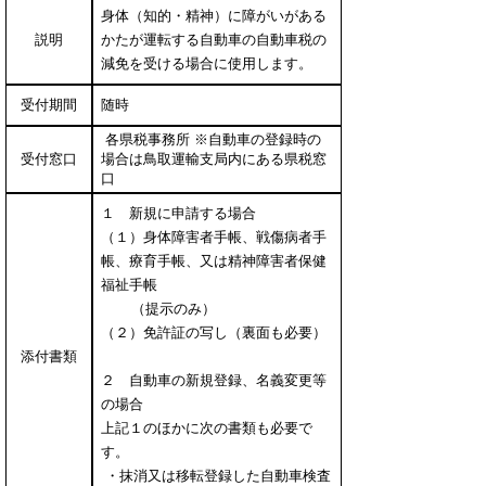
身体（知的・精神）に障がいがある
説明
かたが運転する自動車の自動車税の
減免を受ける場合に使用します。
受付期間
随時
各県税事務所 ※自動車の登録時の
受付窓口
場合は鳥取運輸支局内にある県税窓
口
１ 新規に申請する場合
（１）身体障害者手帳、戦傷病者手
帳、療育手帳、又は精神障害者保健
福祉手帳
（提示のみ）
（２）免許証の写し（裏面も必要）
添付書類
２ 自動車の新規登録、名義変更等
の場合
上記１のほかに次の書類も必要で
す。
・抹消又は移転登録した自動車検査