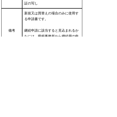
証の写し
新規又は買替えの場合のみに使用す
る申請書です。
備考
継続申請に該当すると見込まれるか
たには、県税事務所から継続用の申
請書（ハガキ）を２～３月頃にお届
けします。
▲ページ上部に戻る
と
個人情報保護
|
リンクについて
|
著作権に
り
ついて
|
アクセシビリティ
ネ
ッ
鳥取県
令和の改新戦略本部
税務課
住所 〒680-8570
ト
鳥取県鳥取市東町1丁目220
へ