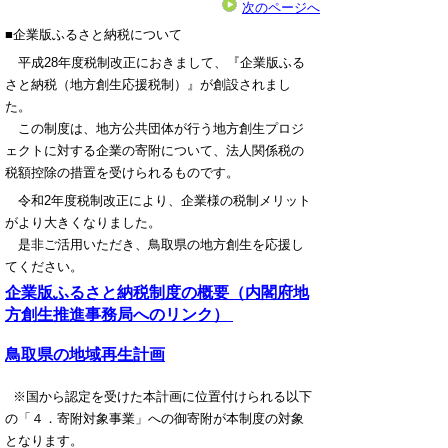
次のページへ
■企業版ふるさと納税について
平成28年度税制改正におきまして、『企業版ふる
さと納税（地方創生応援税制）』が創設されまし
た。
この制度は、地方公共団体が行う地方創生プロジ
ェクトに対する企業の寄附について、法人関係税の
税額控除の措置を受けられるものです。
令和2年度税制改正により、企業様の税制メリット
がより大きくなりました。
是非ご活用いただき、鳥取県の地方創生を応援し
てください。
企業版ふるさと納税制度の概要（内閣府地
方創生推進事務局へのリンク）
鳥取県の地域再生計画
※国から認定を受けた本計画に位置付けられる以下
の「４．寄附対象事業」への御寄附が本制度の対象
となります。