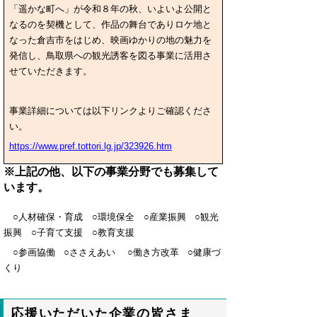
「遥かな町へ」が令和８年の秋、いよいよ公開と
なるのを契機として、作品の舞台でありロケ地と
なった倉吉市をはじめ、映画ゆかりの地の魅力を
発信し、鳥取県への観光誘客を図る事業に活用さ
せていただきます。
事業詳細については以下リンクよりご確認くださ
い。
https://www.pref.tottori.lg.jp/323926.htm
※上記の他、以下の事業分野でも募集して
います。
○人材確保・育成 ○環境保全 ○産業振興 ○観光
振興 ○子育て支援 ○教育支援
○参画協働 ○ささえあい ○働き方改革 ○健康づ
くり
応援いただいた企業の皆さま