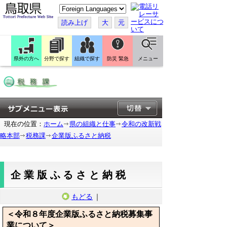
こ
の
ペ
読み上げ
大
元
ー
ジ
を
翻
訳
県外の方へ
分野で探す
組織で探す
防災 緊急
メニュー
す
る
現在の位置：
ホーム
県の組織と仕事
令和の改新戦
略本部
税務課
企業版ふるさと納税
企業版ふるさと納税
もどる
｜
＜令和８年度企業版ふるさと納税募集事
業について＞