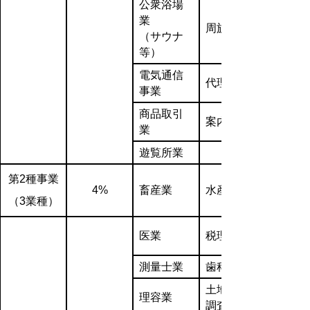
公衆浴場
業
周旋業
（サウナ
等）
電気通信
代理業
事業
商品取引
案内業
業
遊覧所業
第2種事業
4%
畜産業
水産業
（3業種）
医業
税理士業
測量士業
歯科医業
土地家屋
理容業
調査士業