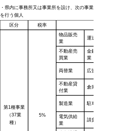
・県内に事務所又は事業所を設け、次の事業
を行う個人
区分
税率
物品販売
運送業
業
不動産売
金銭貸付
買業
業
両替業
広告業
不動産貸
倉庫業
付業
製造業
駐車場業
第1種事業
（37業
5%
電気供給
請負業
種）
業