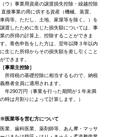
（ウ）事業用資産の譲渡損失控除・繰越控除
直接事業の用に供する資産（機械、装置、
車両等。ただし、土地、家屋等を除く。）を
譲渡したために生じた損失額については、事
業の所得の計算上、控除することができま
す。青色申告をした方は、翌年以降３年以内
に生じた所得からその損失額を差し引くこと
ができます。
［事業主控除］
所得税の基礎控除に相当するもので、納税
義務者全員に適用されます。
年290万円（事業を行った期間が１年未満
の時は月割りによって計算します。）
※医業等を営む方について
医業、歯科医業、薬剤師等、あん摩・マッサ
ージまたは指圧・はり・きゅう・柔道整復業