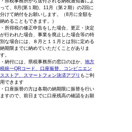
・県税事務所から送付される納税通知書によ
って、8月(第１期)、11月（第２期）の2回に
分けて納付をお願いします。（8月に全額を
納めることもできます。）
・所得税の修正申告をした場合、更正・決定
が行われた場合、事業を廃止した場合等の特
別な場合には、８月と１１月とは別に定める
納期限までに納めていただくことがありま
す。
・納付には、県税事務所の窓口のほか、
地方
税統一QRコード、口座振替、コンビニエン
スストア、スマートフォン決済アプリ
もご利
用できます
・口座振替の方は各期の納期限に振替を行い
ますので、前日までに口座残高の確認をお願
いします。
関係Q&A集
個人事業税はどんな事業が課税対象と