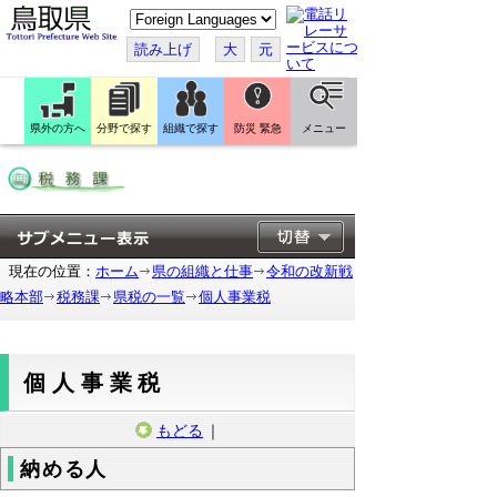
こ
の
ペ
読み上げ
大
元
ー
ジ
を
翻
訳
県外の方へ
分野で探す
組織で探す
防災 緊急
メニュー
す
る
現在の位置：
ホーム
県の組織と仕事
令和の改新戦
略本部
税務課
県税の一覧
個人事業税
個人事業税
もどる
｜
納める人