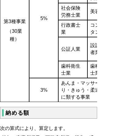
社会保険
美容業
労務士業
5%
第3種事業
行政書士
コンサル
（30業
業
タント業
種）
設計監督
公証人業
者業
歯科衛生
歯科技工
士業
士業
あんま・マッサージまたは指圧・
3%
り・きゅう・柔道整復その他の医
に類する事業
納める額
次の算式により、算定します。