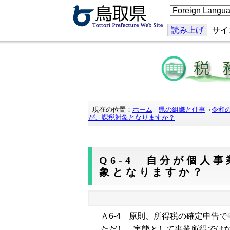
こ
の
ペ
ー
読み上げ
サイ
ジ
を
翻
訳
す
る
現在の位置：
ホーム
県の組織と仕事
令和
が、課税対象となりますか？
Q6-4 自分が個人
象となりますか？
Ａ6-4 原則、所得税の確定申告
ただし、実態として事業所得では