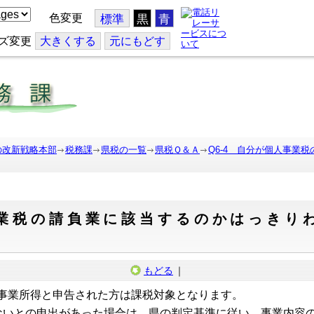
色変更
標準
黒
青
ズ変更
大
きくする
元
にもどす
の改新戦略本部
税務課
県税の一覧
県税Ｑ＆Ａ
Q6-4 自分が個人事業
事業税の請負業に該当するのかはっきり
もどる
｜
で事業所得と申告された方は課税対象となります。
ないとの申出があった場合は、県の判定基準に従い、事業内容