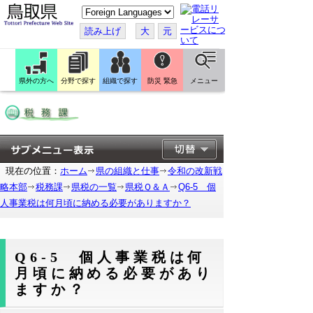
こ
の
ペ
読み上げ
大
元
ー
ジ
を
翻
訳
県外の方へ
分野で探す
組織で探す
防災 緊急
メニュー
す
る
現在の位置：
ホーム
県の組織と仕事
令和の改新戦
略本部
税務課
県税の一覧
県税Ｑ＆Ａ
Q6-5 個
人事業税は何月頃に納める必要がありますか？
Q6-5 個人事業税は何
月頃に納める必要があり
ますか？