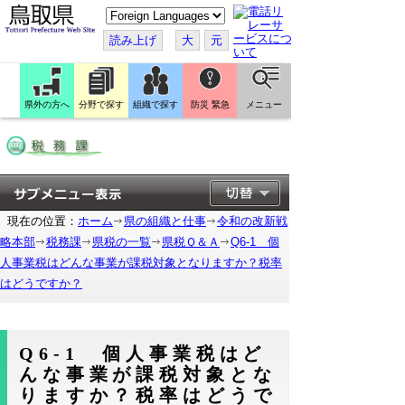
こ
の
ペ
読み上げ
大
元
ー
ジ
を
翻
訳
県外の方へ
分野で探す
組織で探す
防災 緊急
メニュー
す
る
現在の位置：
ホーム
県の組織と仕事
令和の改新戦
略本部
税務課
県税の一覧
県税Ｑ＆Ａ
Q6-1 個
人事業税はどんな事業が課税対象となりますか？税率
はどうですか？
Q6-1 個人事業税はど
んな事業が課税対象とな
りますか？税率はどうで