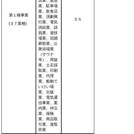
店業、製造
業、駐車場
業、飲食店
第１種事業
業、演劇興
５％
行業、電気
(３７業種)
供給業、請
負業、遊技
場業、冠婚
葬祭業、公
衆浴場業
（サウナ
等）、周旋
業、土石採
取業、印刷
業、代理
業、船舶て
いけい場
業、出版
業、電気通
信事業、案
内業、仲立
業、保険
業、商品取
引業、遊覧
所業