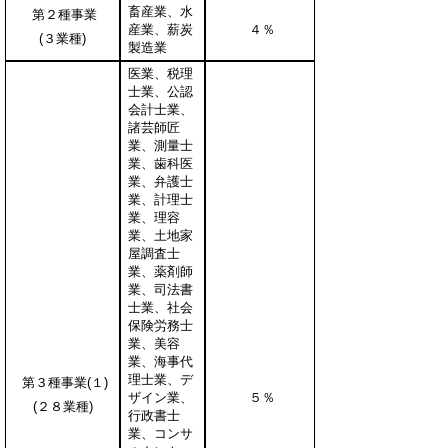
畜産業、水
第２種事業
産業、薪炭
４％
(３業種)
製造業
医業、税理
士業、公認
会計士業、
諸芸師匠
業、測量士
業、歯科医
業、弁護士
業、計理士
業、理容
業、土地家
屋調査士
業、薬剤師
業、司法書
士業、社会
保険労務士
業、美容
業、海事代
理士業、デ
第３種事業(１)
ザイン業、
５％
(２８業種)
行政書士
業、コンサ