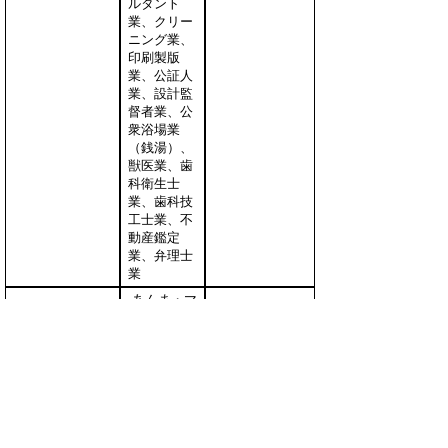
ルタント
業、クリー
ニング業、
印刷製版
業、公証人
業、設計監
督者業、公
衆浴場業
（銭湯）、
獣医業、歯
科衛生士
業、歯科技
工士業、不
動産鑑定
業、弁理士
業
あんま・マ
ッサージま
たは指圧・
はり・きゅ
第３種事業(２)
う・柔道整
３％
(２業種)
復その他の
医業に類す
る事業、装
蹄師業