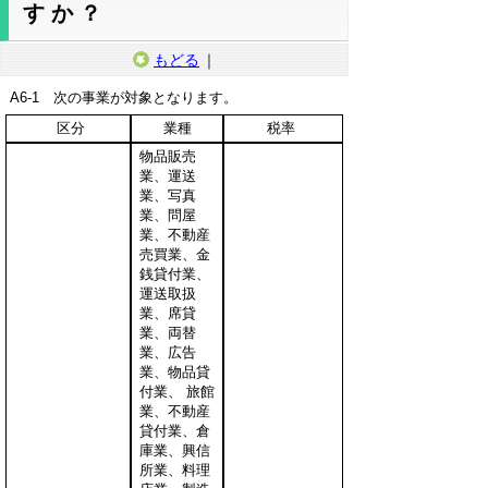
すか？
もどる
｜
A6-1 次の事業が対象となります。
区分
業種
税率
物品販売
業、運送
業、写真
業、問屋
業、不動産
売買業、金
銭貸付業、
運送取扱
業、席貸
業、両替
業、広告
業、物品貸
付業、 旅館
業、不動産
貸付業、倉
庫業、興信
所業、料理