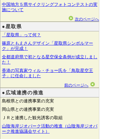
中国地方５県サイクリングフォトコンテストの実
施について
次のページへ
●星取県
「星取県」って何？
篠原ともえさんデザイン「星取県シンボルマー
ク」が完成！
全都道府県で初となる星空保全条例が成立しまし
た！
香港の写真家ウィル・チョー氏を「鳥取星空王
子」に任命しました
前のページへ
●広域連携の推進
島根県との連携事業の充実
岡山県との連携事業の充実
ＪＲと連携した観光誘客の取組
山陰海岸ジオパーク活動の推進（山陰海岸ジオパ
ーク推進協議会サイト）