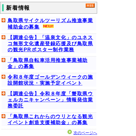
新着情報
鳥取県サイクルツーリズム推進事業
補助金の募集
【調達公告】「温泉文化」のユネス
コ無形文化遺産登録応援及び鳥取県
の観光PRポスター制作業務
「鳥取県自転車活用推進事業補助
金」の募集
令和８年度ゴールデンウィークの施
設開館状況・実施予定イベント
【調達公告】令和８年度「蟹取県ウ
ェルカニキャンペーン」情報発信業
務委託
「鳥取県これからのウリとなる観光
イベント創造支援補助金」の募集
次のページへ