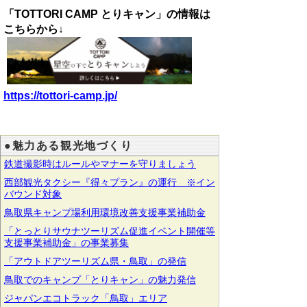
「TOTTORI CAMP とりキャン」
の情報は
こちらから↓
https://tottori-camp.jp/
●魅力ある観光地づくり
鉄道撮影時はルールやマナーを守りましょう
西部観光タクシー『得々プラン』の運行 ※イン
バウンド対象
鳥取県キャンプ場利用環境改善支援事業補助金
「とっとりサウナツーリズム促進イベント開催等
支援事業補助金」の事業募集
「アウトドアツーリズム県・鳥取」の発信
鳥取でのキャンプ「とりキャン」の魅力発信
ジャパンエコトラック「鳥取」エリア