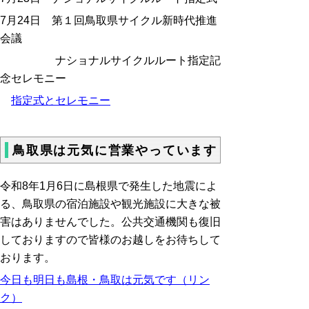
7月24日
第１回鳥取県サイクル新時代推進
会議
ナショナルサイクルルート指定記
念セレモニー
指定式とセレモニー
鳥取県は元気に営業やっています
令和
8
年
1
月
6
日に島根県で発生した地震によ
る、鳥取県の宿泊施設や観光施設に大きな被
害はありませんでした。公共交通機関も復旧
しておりますので皆様のお越しをお待ちして
おります。
今日も明日も島根・鳥取は元気です（リン
ク）