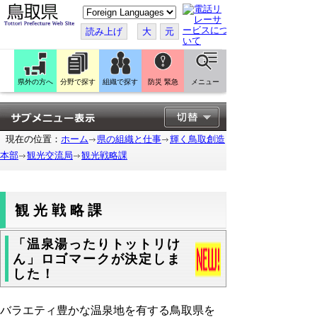
こ
の
ペ
読み上げ
大
元
ー
ジ
を
翻
訳
県外の方へ
分野で探す
組織で探す
防災 緊急
メニュー
す
る
現在の位置：
ホーム
県の組織と仕事
輝く鳥取創造
本部
観光交流局
観光戦略課
観光戦略課
「温泉湯ったりトットリけ
ん」ロゴマークが決定しま
した！
バラエティ豊かな温泉地を有する鳥取県を