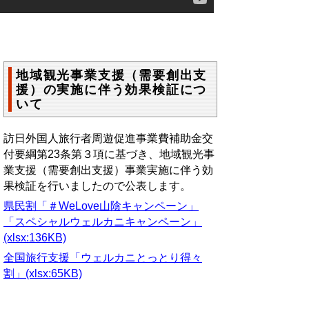
地域観光事業支援（需要創出支
援）の実施に伴う効果検証につ
いて
訪日外国人旅行者周遊促進事業費補助金交
付要綱第23条第３項に基づき、地域観光事
業支援（需要創出支援）事業実施に伴う効
果検証を行いましたので公表します。
県民割「＃WeLove山陰キャンペーン」
「スペシャルウェルカニキャンペーン」
(xlsx:136KB)
全国旅行支援「ウェルカニとっとり得々
割」(xlsx:65KB)