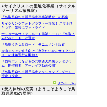
●サイクリストの聖地化事業（サイクル
ツーリズム振興室）
「鳥取県自転車活用推進事業補助金」の募集
サイクリングフォトグラファー直伝！ スマホひ
とつで、気軽にフォトライド
ナショナルサイクルルート候補ルートに「鳥取う
みなみロード」が選定
「鳥取うみなみロード」モニュメント設置
大山エリアで観光向け「鳥取だいせんサイクルバ
ス」の通年運行を開始！
「自転車とつながる公共交通の未来シンポジウ
ム」開催概要（アーカイブ動画公開）
「鳥取県自転車活用推進アクションプログラム」
策定（改定）
次のページへ
●受入体制の充実（ようこそようこそ鳥
取県運動の展開）
とっとりのりもの総合案内
外国人向けリンク集