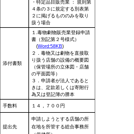
・特定品目販売業 ： 規則第
４条の３に規定する別表第
２に掲げるもののみを取り
扱う場合
１.毒物劇物販売業登録申請
書（別記第２号様式）
(
Word:58KB
)
２．毒物又は劇物を直接取
り扱う店舗の設備の概要図
添付書類
（保管場所の立体図・店舗
の平面図等）
３．申請者が法人であると
きは、定款若しくは寄附行
為又は登記簿の謄本
手数料
１４，７００円
申請しようとする店舗の所
提出先
在地を所管する総合事務所