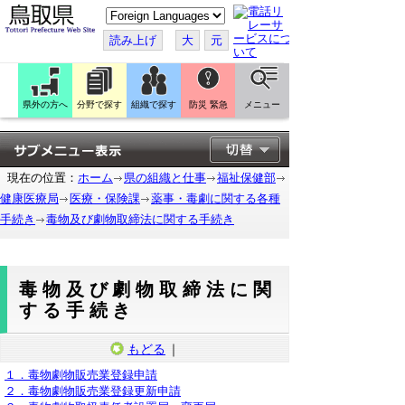
こ
の
ペ
読み上げ
大
元
ー
ジ
を
翻
訳
県外の方へ
分野で探す
組織で探す
防災 緊急
メニュー
す
る
現在の位置：
ホーム
県の組織と仕事
福祉保健部
健康医療局
医療・保険課
薬事・毒劇に関する各種
手続き
毒物及び劇物取締法に関する手続き
毒物及び劇物取締法に関
する手続き
もどる
｜
１．毒物劇物販売業登録申請
２．毒物劇物販売業登録更新申請