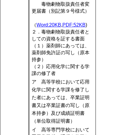
毒物劇物取扱責任者変
更届書（別記第９号様式）
（
Word:20KB
,
PDF:52KB
)
２．毒物劇物取扱責任者と
しての資格を証する書面
（１）薬剤師にあっては、
薬剤師免許証の写し（原本
持参）
（２）応用化学に関する学
課の修了者
ア 高等学校において応用
化学に関する学課を修了し
た者にあっては、卒業証明
書又は卒業証書の写し（原
本持参）及び成績証明書
（単位取得証明書）
イ 高等専門学校において