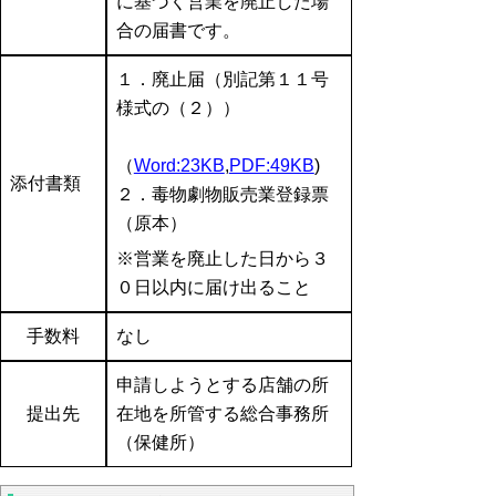
に基づく営業を廃止した場
合の届書です。
１．廃止届（別記第１１号
様式の（２））
（
Word:23KB
,
PDF:49KB
)
添付書類
２．毒物劇物販売業登録票
（原本）
※営業を廃止した日から３
０日以内に届け出ること
手数料
なし
申請しようとする店舗の所
提出先
在地を所管する総合事務所
（保健所）