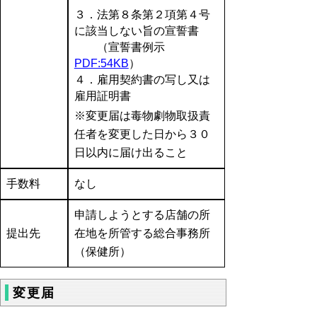
３．法第８条第２項第４号
に該当しない旨の宣誓書
（宣誓書例示
PDF:54KB
）
４．雇用契約書の写し又は
雇用証明書
※変更届は毒物劇物取扱責
任者を変更した日から３０
日以内に届け出ること
手数料
なし
申請しようとする店舗の所
提出先
在地を所管する総合事務所
（保健所）
変更届