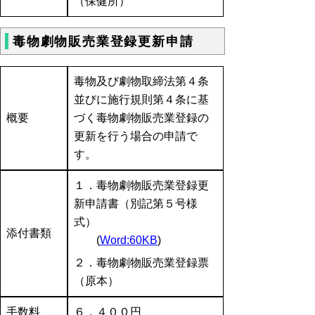
（保健所）
毒物劇物販売業登録更新申請
毒物及び劇物取締法第４条
並びに施行規則第４条に基
概要
づく毒物劇物販売業登録の
更新を行う場合の申請で
す。
１．毒物劇物販売業登録更
新申請書（別記第５号様
式）
添付書類
(
Word:60KB
)
２．毒物劇物販売業登録票
（原本）
手数料
６，４００円