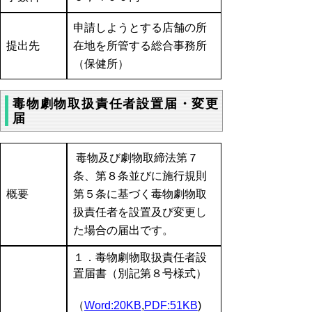
申請しようとする店舗の所
提出先
在地を所管する総合事務所
（保健所）
毒物劇物取扱責任者設置届・変更
届
毒物及び劇物取締法第７
条、第８条並びに施行規則
概要
第５条に基づく毒物劇物取
扱責任者を設置及び変更し
た場合の届出です。
１．毒物劇物取扱責任者設
置届書（別記第８号様式）
（
Word:20KB
,
PDF:51KB
)