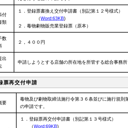
１．登録票書換え交付申請書（別記第１２号様式）
添付
（
Word:63KB
)
書類
２．毒物劇物販売業登録票（原本）
手数
２，４００円
料
提出
申請しようとする店舗の所在地を所管する総合事務所
先
録票再交付申請
毒物及び劇物取締法施行令第３６条並びに施行規則
概要
の申請です。
１．登録票再交付申請書（別記第１３号様式）
（
Word:69KB
)