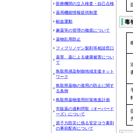
医療機関の立入検査・自己点検
薬局機能情報提供制度
献血運動
毒
麻薬等の管理の徹底について
薬物乱用防止
フィブリノゲン製剤等相談窓口
薬害、薬による健康被害につい
て
鳥取県感染制御地域支援ネット
ワーク
鳥取県薬物の濫用の防止に関す
る条例
鳥取県薬物濫用対策推進計画
市販薬の過剰摂取（オーバード
ーズ）について
原子力防災に係る安定ヨウ素剤
の事前配布について