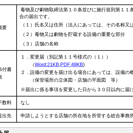
毒物及び劇物取締法第１０条並びに施行規則第１１
合の届出です。
（１）氏名又は住所（法人にあっては、その名称又
概要
（２）毒物又は劇物を貯蔵する設備の重要な部分
（３）店舗の名称
１．変更届（別記第１１号様式の（１））
（
Word:21KB
,
PDF:48KB
)
添付書
２．設備の変更を届け出る場合にあっては、設備の
類
（保管場所の立体図・店舗の平面図 等）
※届出に係る事項を変更した日から３０日以内に届
手数料
なし
提出先
申請しようとする店舗の所在地を所管する総合事務