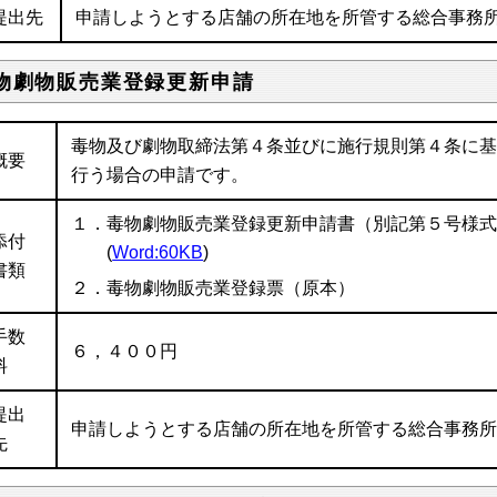
提出先
申請しようとする店舗の所在地を所管する総合事務
物劇物販売業登録更新申請
毒物及び劇物取締法第４条並びに施行規則第４条に
概要
行う場合の申請です。
１．毒物劇物販売業登録更新申請書（別記第５号様
添付
(
Word:60KB
)
書類
２．毒物劇物販売業登録票（原本）
手数
６，４００円
料
提出
申請しようとする店舗の所在地を所管する総合事務
先