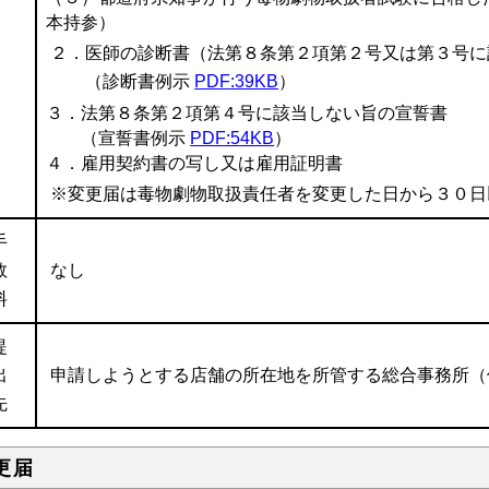
本持参）
２．医師の診断書（法第８条第２項第２号又は第３号に
（診断書例示
PDF:39KB
）
３．法第８条第２項第４号に該当しない旨の宣誓書
（宣誓書例示
PDF:54KB
）
４．雇用契約書の写し又は雇用証明書
※変更届は毒物劇物取扱責任者を変更した日から３０日
手
数
なし
料
提
出
申請しようとする店舗の所在地を所管する総合事務所（
先
更届