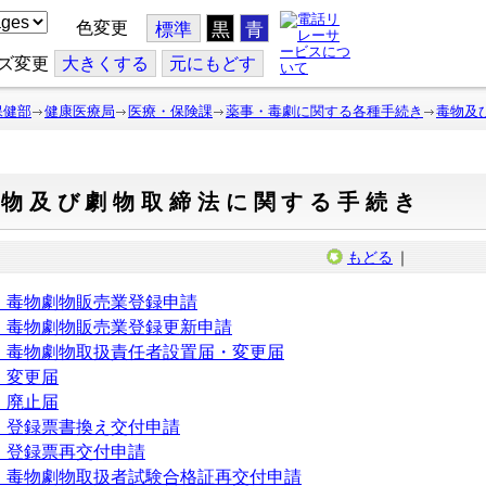
色変更
標準
黒
青
ズ変更
大
きくする
元
にもどす
保健部
健康医療局
医療・保険課
薬事・毒劇に関する各種手続き
毒物及
毒物及び劇物取締法に関する手続き
もどる
｜
．毒物劇物販売業登録申請
．毒物劇物販売業登録更新申請
．毒物劇物取扱責任者設置届・変更届
．変更届
．廃止届
．登録票書換え交付申請
．登録票再交付申請
．毒物劇物取扱者試験合格証再交付申請