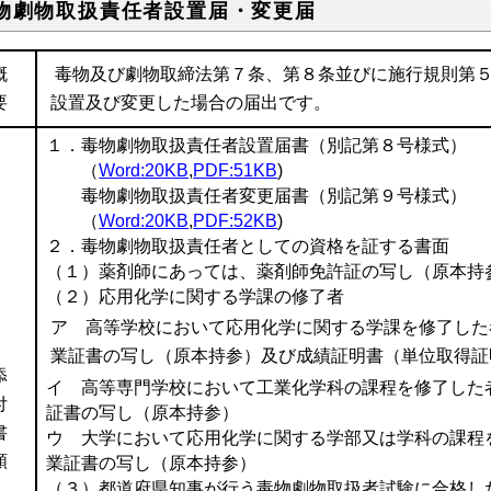
物劇物取扱責任者設置届・変更届
概
毒物及び劇物取締法第７条、第８条並びに施行規則第
要
設置及び変更した場合の届出です。
１．毒物劇物取扱責任者設置届書（別記第８号様式）
（
Word:20KB
,
PDF:51KB
)
毒物劇物取扱責任者変更届書（別記第９号様式）
（
Word:20KB
,
PDF:52KB
)
２．毒物劇物取扱責任者としての資格を証する書面
（１）薬剤師にあっては、薬剤師免許証の写し（原本持
（２）応用化学に関する学課の修了者
ア 高等学校において応用化学に関する学課を修了した
業証書の写し（原本持参）及び成績証明書（単位取得証
添
イ 高等専門学校において工業化学科の課程を修了した
付
証書の写し（原本持参）
書
ウ 大学において応用化学に関する学部又は学科の課程
類
業証書の写し（原本持参）
（３）都道府県知事が行う毒物劇物取扱者試験に合格し