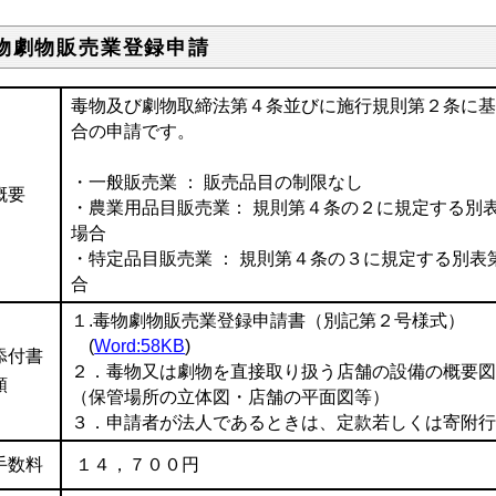
物劇物販売業登録申請
毒物及び劇物取締法第４条並びに施行規則第２条に
合の申請です。
・一般販売業 ： 販売品目の制限なし
概要
・農業用品目販売業： 規則第４条の２に規定する別
場合
・特定品目販売業 ： 規則第４条の３に規定する別
合
１.毒物劇物販売業登録申請書（別記第２号様式）
(
Word:58KB
)
添付書
２．毒物又は劇物を直接取り扱う店舗の設備の概要
類
（保管場所の立体図・店舗の平面図等）
３．申請者が法人であるときは、定款若しくは寄附
手数料
１４，７００円