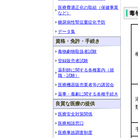
医療費適正化の取組（保健事業
毒
など）
糖尿病性腎症重症化予防
データ集
資格・免許・手続き
毒物劇物取扱者試験
登録販売者試験
薬剤師に関する各種案内（就
職・試験）
医療機器販売業者等の講習会
薬事・毒劇に関する各種手続き
良質な医療の提供
医療安全対策関係
医療相談窓口
医療事故調査制度