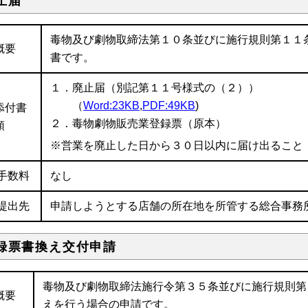
止届
毒物及び劇物取締法第１０条並びに施行規則第１１
概要
書です。
１．廃止届（別記第１１号様式の（２））
（
Word:23KB
,
PDF:49KB
)
添付書
２．毒物劇物販売業登録票（原本）
類
※営業を廃止した日から３０日以内に届け出ること
手数料
なし
提出先
申請しようとする店舗の所在地を所管する総合事務
録票書換え交付申請
毒物及び劇物取締法施行令第３５条並びに施行規則第
概要
えを行う場合の申請です。