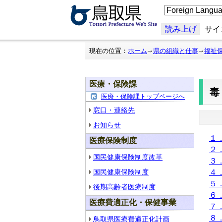
こ
の
ペ
ー
読み上げ
サイ
ジ
を
翻
現在の位置：
ホーム
県の組織と仕事
福祉
訳
す
る
医療・保険課
医療・保険課トップページへ
窓口・連絡先
お知らせ
１
医療保険制度
２
国民健康保険制度改革
３
国民健康保険制度
４
５
後期高齢者医療制度
６
医療費適正化・保健事業
７
８
鳥取県医療費適正化計画