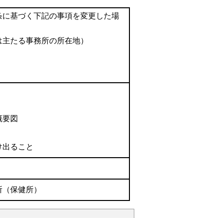
条に基づく下記の事項を変更した場
は主たる事務所の所在地）
概要図
け出ること
所（保健所）