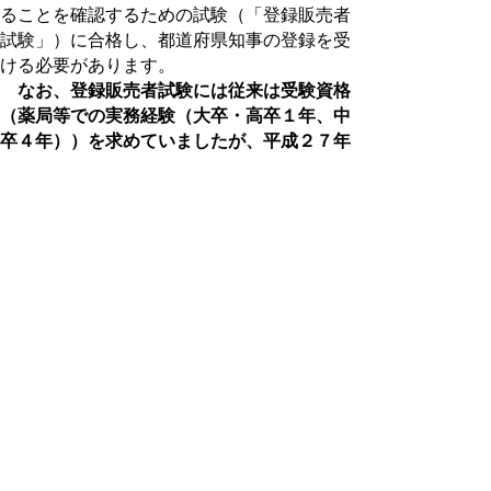
ることを確認するための試験（「登録販売者
試験」）に合格し、都道府県知事の登録を受
ける必要があります。
なお、登録販売者試験には従来は受験資格
（薬局等での実務経験（大卒・高卒１年、中
卒４年））を求めていましたが、平成２７年
度の試験から受験要件が廃止となりました。
▲ページ上部に戻る
と
個人情報保護
|
リンクについて
|
著作権に
り
ついて
|
アクセシビリティ
ネ
ッ
鳥取県福祉保健部 健康医療局 医療・
保険課
ト
住所 〒680-8570
へ
鳥取県鳥取市東町1丁目220