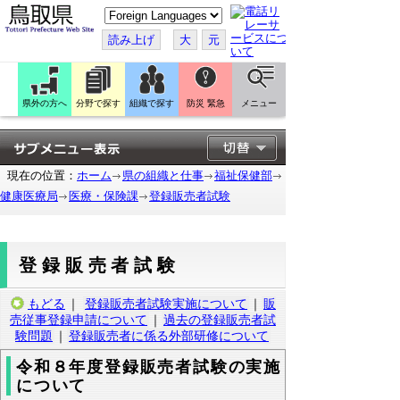
こ
の
ペ
読み上げ
大
元
ー
ジ
を
翻
訳
県外の方へ
分野で探す
組織で探す
防災 緊急
メニュー
す
る
現在の位置：
ホーム
県の組織と仕事
福祉保健部
健康医療局
医療・保険課
登録販売者試験
登録販売者試験
もどる
｜
登録販売者試験実施について
｜
販
売従事登録申請について
｜
過去の登録販売者試
験問題
｜
登録販売者に係る外部研修について
令和８年度登録販売者試験の実施
について